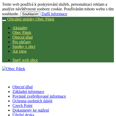
Tento web používá k poskytování služeb, personalizaci reklam a
analýze návštěvnosti soubory cookie. Používáním tohoto webu s tím
souhlasíte.
Další informace
Souhlasím
Oficiální stránky Obec Pátek
Aktuality
Obec Pátek
Obecní úřad
Pro občany
Spolky v obci
Air view
Starý web obce
Obecní úřad
Základní informace
Povinně zveřejňované informace
Ochrana osobních údajů
Czech Point
Dokumenty ke stažení
Úřední deska