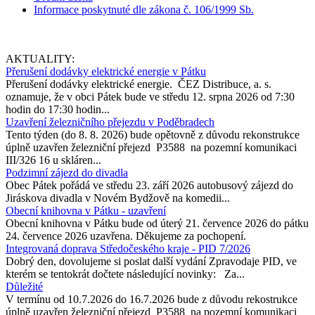
Informace poskytnuté dle zákona č. 106/1999 Sb.
AKTUALITY:
Přerušení dodávky elektrické energie v Pátku
Přerušení dodávky elektrické energie. ČEZ Distribuce, a. s.
oznamuje, že v obci Pátek bude ve středu 12. srpna 2026 od 7:30
hodin do 17:30 hodin...
Uzavření železničního přejezdu v Poděbradech
Tento týden (do 8. 8. 2026) bude opětovně z důvodu rekonstrukce
úplně uzavřen železniční přejezd P3588 na pozemní komunikaci
III/326 16 u skláren...
Podzimní zájezd do divadla
Obec Pátek pořádá ve středu 23. září 2026 autobusový zájezd do
Jiráskova divadla v Novém Bydžově na komedii...
Obecní knihovna v Pátku - uzavření
Obecní knihovna v Pátku bude od úterý 21. července 2026 do pátku
24. července 2026 uzavřena. Děkujeme za pochopení.
Integrovaná doprava Středočeského kraje - PID 7/2026
Dobrý den, dovolujeme si poslat další vydání Zpravodaje PID, ve
kterém se tentokrát dočtete následující novinky: Za...
Důležité
V termínu od 10.7.2026 do 16.7.2026 bude z důvodu rekostrukce
úplně uzavřen železniční přejezd P3588 na pozemní komunikaci