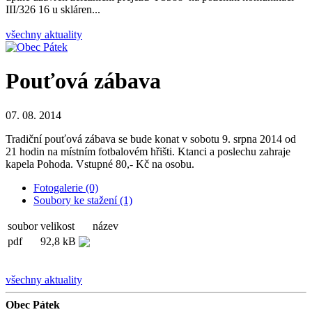
III/326 16 u skláren...
všechny aktuality
Pouťová zábava
07. 08. 2014
Tradiční pouťová zábava se bude konat v sobotu 9. srpna 2014 od
21 hodin na místním fotbalovém hřišti. Ktanci a poslechu zahraje
kapela Pohoda. Vstupné 80,- Kč na osobu.
Fotogalerie (0)
Soubory ke stažení (1)
soubor
velikost
název
pdf
92,8 kB
všechny aktuality
Obec Pátek