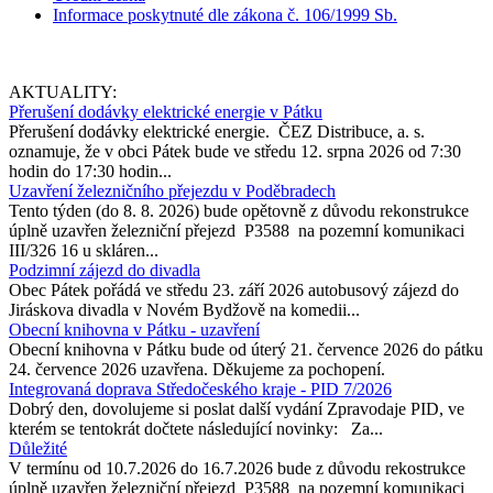
Informace poskytnuté dle zákona č. 106/1999 Sb.
AKTUALITY:
Přerušení dodávky elektrické energie v Pátku
Přerušení dodávky elektrické energie. ČEZ Distribuce, a. s.
oznamuje, že v obci Pátek bude ve středu 12. srpna 2026 od 7:30
hodin do 17:30 hodin...
Uzavření železničního přejezdu v Poděbradech
Tento týden (do 8. 8. 2026) bude opětovně z důvodu rekonstrukce
úplně uzavřen železniční přejezd P3588 na pozemní komunikaci
III/326 16 u skláren...
Podzimní zájezd do divadla
Obec Pátek pořádá ve středu 23. září 2026 autobusový zájezd do
Jiráskova divadla v Novém Bydžově na komedii...
Obecní knihovna v Pátku - uzavření
Obecní knihovna v Pátku bude od úterý 21. července 2026 do pátku
24. července 2026 uzavřena. Děkujeme za pochopení.
Integrovaná doprava Středočeského kraje - PID 7/2026
Dobrý den, dovolujeme si poslat další vydání Zpravodaje PID, ve
kterém se tentokrát dočtete následující novinky: Za...
Důležité
V termínu od 10.7.2026 do 16.7.2026 bude z důvodu rekostrukce
úplně uzavřen železniční přejezd P3588 na pozemní komunikaci