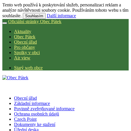
Tento web používá k poskytování služeb, personalizaci reklam a
analýze návštěvnosti soubory cookie. Používáním tohoto webu s tím
souhlasíte.
Další informace
Souhlasím
Oficiální stránky Obec Pátek
Aktuality
Obec Pátek
Obecní úřad
Pro občany
Spolky v obci
Air view
Starý web obce
Obecní úřad
Základní informace
Povinně zveřejňované informace
Ochrana osobních údajů
Czech Point
Dokumenty ke stažení
Úřední deska