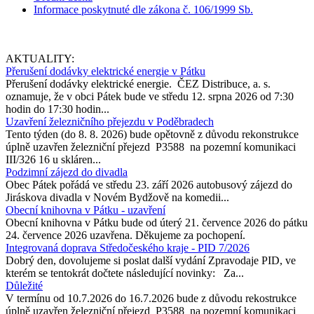
Informace poskytnuté dle zákona č. 106/1999 Sb.
AKTUALITY:
Přerušení dodávky elektrické energie v Pátku
Přerušení dodávky elektrické energie. ČEZ Distribuce, a. s.
oznamuje, že v obci Pátek bude ve středu 12. srpna 2026 od 7:30
hodin do 17:30 hodin...
Uzavření železničního přejezdu v Poděbradech
Tento týden (do 8. 8. 2026) bude opětovně z důvodu rekonstrukce
úplně uzavřen železniční přejezd P3588 na pozemní komunikaci
III/326 16 u skláren...
Podzimní zájezd do divadla
Obec Pátek pořádá ve středu 23. září 2026 autobusový zájezd do
Jiráskova divadla v Novém Bydžově na komedii...
Obecní knihovna v Pátku - uzavření
Obecní knihovna v Pátku bude od úterý 21. července 2026 do pátku
24. července 2026 uzavřena. Děkujeme za pochopení.
Integrovaná doprava Středočeského kraje - PID 7/2026
Dobrý den, dovolujeme si poslat další vydání Zpravodaje PID, ve
kterém se tentokrát dočtete následující novinky: Za...
Důležité
V termínu od 10.7.2026 do 16.7.2026 bude z důvodu rekostrukce
úplně uzavřen železniční přejezd P3588 na pozemní komunikaci