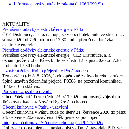
Informace poskytnuté dle zákona č. 106/1999 Sb.
AKTUALITY:
Přerušení dodávky elektrické energie v Pátku
ČEZ Distribuce, a. s. oznamuje, že v obci Pátek bude ve středu 12.
srpna 2026 od 7:30 hodin do 17:30 hodin přerušena dodávka
elektrické energie.
Přerušení dodávky elektrické energie v Pátku
Přerušení dodávky elektrické energie. ČEZ Distribuce, a. s.
oznamuje, že v obci Pátek bude ve středu 12. srpna 2026 od 7:30
hodin do 17:30 hodin...
Uzavření železničního přejezdu v Poděbradech
Tento týden (do 8. 8. 2026) bude opětovně z důvodu rekonstrukce
úplně uzavřen železniční přejezd P3588 na pozemní komunikaci
III/326 16 u skláren...
Podzimní zájezd do divadla
Obec Pátek pořádá ve středu 23. září 2026 autobusový zájezd do
Jiráskova divadla v Novém Bydžově na komedii...
Obecní knihovna v Pátku - uzavření
Obecní knihovna v Pátku bude od úterý 21. července 2026 do pátku
24. července 2026 uzavřena. Děkujeme za pochopení.
Integrovaná doprava Středočeského kraje - PID 7/2026
Dobrý den, dovolujeme si poslat další vydání Zpravodaje PID, ve