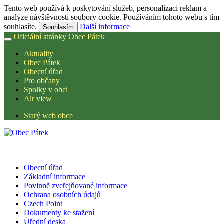
Tento web používá k poskytování služeb, personalizaci reklam a
analýze návštěvnosti soubory cookie. Používáním tohoto webu s tím
souhlasíte.
Další informace
Souhlasím
Oficiální stránky Obec Pátek
Aktuality
Obec Pátek
Obecní úřad
Pro občany
Spolky v obci
Air view
Starý web obce
Obecní úřad
Základní informace
Povinně zveřejňované informace
Ochrana osobních údajů
Czech Point
Dokumenty ke stažení
Úřední deska