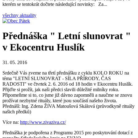
kterém se tentokrát dočtete následující novinky: Za...
všechny aktuality
Přednáška " Letní slunovrat "
v Ekocentru Huslík
31. 05. 2016
Srdečně Vás zveme na třetí přednášku z cyklu KOLO ROKU na
téma "LETNÍ SLUNOVRAT - SÍLA PŘÍRODY, ČAS
RADOSTI" ve čtvrtek 2. 6. 2016 od 18 hodin v Ekocentru Huslík.
Přijďte si prožít, jak naši předci slavili důležité milníky roku.
Připomeňme si to, co jsme již dávno zapomněli a naučme se znovu
prožívat nezbytné rituály, které jsou součástí našeho života.
Přednáší: Ing. Zdena ŽIVA Matoušová Skálová (průvodkyně rituály
našich předků)
Více na:
http://www.zivaziva.cz/
Přednáška je podpořena z Programu 2015 pro poskytování dotací z