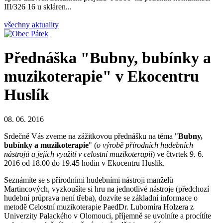
III/326 16 u skláren...
všechny aktuality
Přednáška "Bubny, bubínky a
muzikoterapie" v Ekocentru
Huslík
08. 06. 2016
Srdečně Vás zveme na zážitkovou přednášku na téma "
Bubny,
bubínky a muzikoterapie
" (
o výrobě přírodních hudebních
nástrojů a jejich využití v celostní muzikoterapii
) ve čtvrtek 9. 6.
2016 od 18.00 do 19.45 hodin v Ekocentru Huslík.
Seznámíte se s přírodními hudebními nástroji manželů
Martincových, vyzkoušíte si hru na jednotlivé nástroje (předchozí
hudební průprava není třeba), dozvíte se základní informace o
metodě Celostní muzikoterapie PaedDr. Lubomíra Holzera z
Univerzity Palackého v Olomouci, příjemně se uvolníte a procítíte