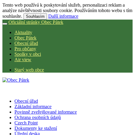
Tento web používá k poskytování služeb, personalizaci reklam a
analýze návštěvnosti soubory cookie. Používáním tohoto webu s tím
souhlasíte.
Další informace
Souhlasím
Oficiální stránky Obec Pátek
Aktuality
Obec Pátek
Obecní úřad
Pro občany
Spolky v obci
Air view
Starý web obce
Obecní úřad
Základní informace
Povinně zveřejňované informace
Ochrana osobních údajů
Czech Point
Dokumenty ke stažení
Úřední deska