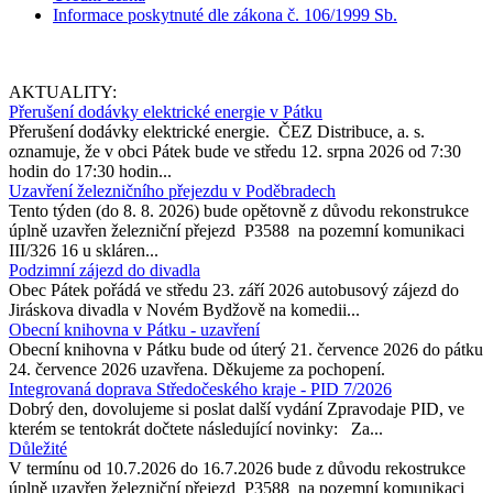
Informace poskytnuté dle zákona č. 106/1999 Sb.
AKTUALITY:
Přerušení dodávky elektrické energie v Pátku
Přerušení dodávky elektrické energie. ČEZ Distribuce, a. s.
oznamuje, že v obci Pátek bude ve středu 12. srpna 2026 od 7:30
hodin do 17:30 hodin...
Uzavření železničního přejezdu v Poděbradech
Tento týden (do 8. 8. 2026) bude opětovně z důvodu rekonstrukce
úplně uzavřen železniční přejezd P3588 na pozemní komunikaci
III/326 16 u skláren...
Podzimní zájezd do divadla
Obec Pátek pořádá ve středu 23. září 2026 autobusový zájezd do
Jiráskova divadla v Novém Bydžově na komedii...
Obecní knihovna v Pátku - uzavření
Obecní knihovna v Pátku bude od úterý 21. července 2026 do pátku
24. července 2026 uzavřena. Děkujeme za pochopení.
Integrovaná doprava Středočeského kraje - PID 7/2026
Dobrý den, dovolujeme si poslat další vydání Zpravodaje PID, ve
kterém se tentokrát dočtete následující novinky: Za...
Důležité
V termínu od 10.7.2026 do 16.7.2026 bude z důvodu rekostrukce
úplně uzavřen železniční přejezd P3588 na pozemní komunikaci