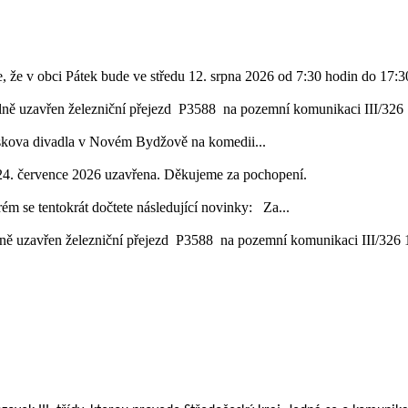
, že v obci Pátek bude ve středu 12. srpna 2026 od 7:30 hodin do 17:30
lně uzavřen železniční přejezd P3588 na pozemní komunikaci III/326 1
áskova divadla v Novém Bydžově na komedii...
24. července 2026 uzavřena. Děkujeme za pochopení.
ém se tentokrát dočtete následující novinky: Za...
ě uzavřen železniční přejezd P3588 na pozemní komunikaci III/326 16