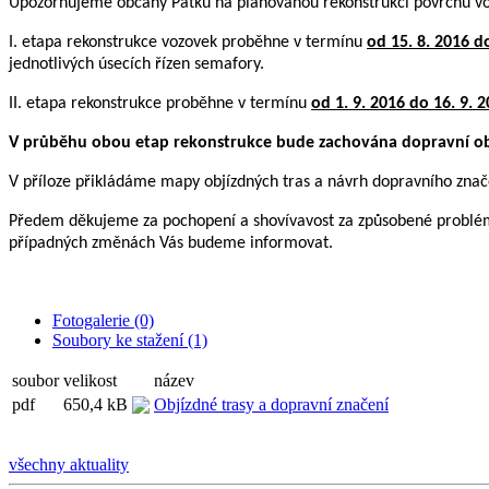
Upozorňujeme občany Pátku na plánovanou rekonstrukci povrchů vozov
I. etapa rekonstrukce vozovek proběhne v termínu
od 15. 8. 2016 d
jednotlivých úsecích řízen semafory.
II. etapa rekonstrukce proběhne v termínu
od 1. 9. 2016 do 16. 9. 
V průběhu obou etap rekonstrukce bude zachována dopravní ob
V příloze přikládáme mapy objízdných tras a návrh dopravního znač
Předem děkujeme za pochopení a shovívavost za způsobené problémy
případných změnách Vás budeme informovat.
Fotogalerie (0)
Soubory ke stažení (1)
soubor
velikost
název
pdf
650,4 kB
Objízdné trasy a dopravní značení
všechny aktuality