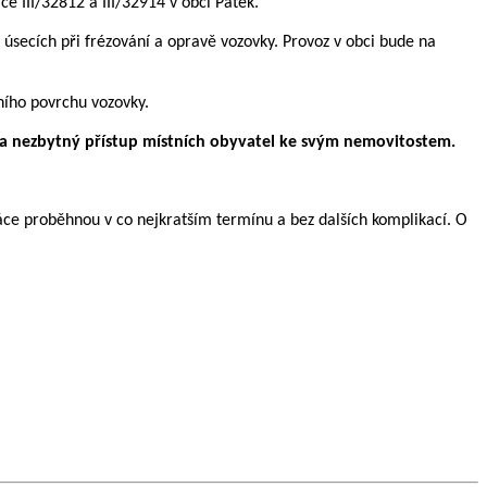
e III/32812 a III/32914 v obci Pátek.
 úsecích při frézování a opravě vozovky. Provoz v obci bude na
lního povrchu vozovky.
a nezbytný přístup místních obyvatel ke svým nemovitostem.
e proběhnou v co nejkratším termínu a bez dalších komplikací. O