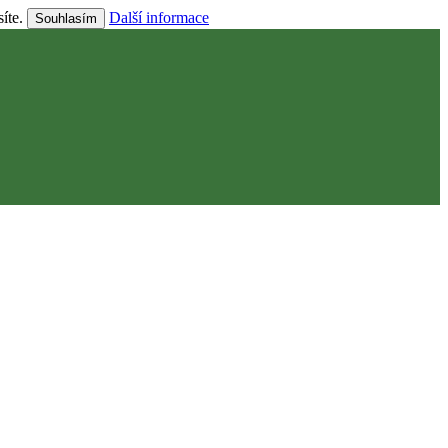
síte.
Další informace
Souhlasím