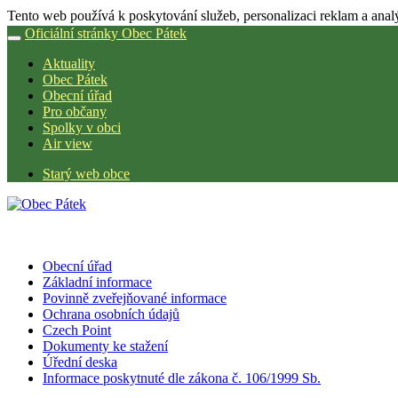
Tento web používá k poskytování služeb, personalizaci reklam a anal
Oficiální stránky Obec Pátek
Aktuality
Obec Pátek
Obecní úřad
Pro občany
Spolky v obci
Air view
Starý web obce
Obecní úřad
Základní informace
Povinně zveřejňované informace
Ochrana osobních údajů
Czech Point
Dokumenty ke stažení
Úřední deska
Informace poskytnuté dle zákona č. 106/1999 Sb.