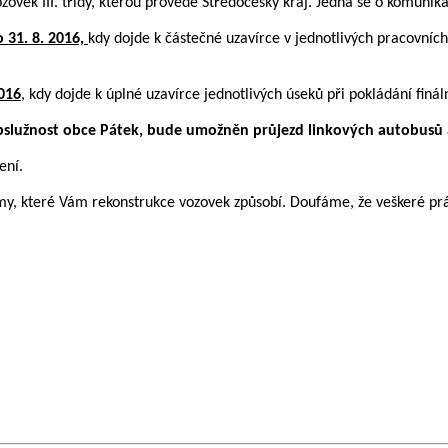
ek III. třídy, kterou provede Středočeský kraj. Jedná se o komunikac
o 31. 8. 2016,
kdy dojde k částečné uzavírce v jednotlivých pracovních
2016
, kdy dojde k úplné uzavírce jednotlivých úseků při pokládání finá
služnost obce Pátek, bude umožněn průjezd linkových autobusů 
ení.
, které Vám rekonstrukce vozovek způsobí. Doufáme, že veškeré prác