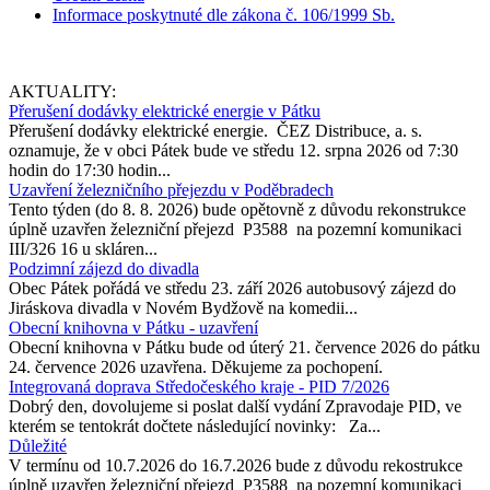
Informace poskytnuté dle zákona č. 106/1999 Sb.
AKTUALITY:
Přerušení dodávky elektrické energie v Pátku
Přerušení dodávky elektrické energie. ČEZ Distribuce, a. s.
oznamuje, že v obci Pátek bude ve středu 12. srpna 2026 od 7:30
hodin do 17:30 hodin...
Uzavření železničního přejezdu v Poděbradech
Tento týden (do 8. 8. 2026) bude opětovně z důvodu rekonstrukce
úplně uzavřen železniční přejezd P3588 na pozemní komunikaci
III/326 16 u skláren...
Podzimní zájezd do divadla
Obec Pátek pořádá ve středu 23. září 2026 autobusový zájezd do
Jiráskova divadla v Novém Bydžově na komedii...
Obecní knihovna v Pátku - uzavření
Obecní knihovna v Pátku bude od úterý 21. července 2026 do pátku
24. července 2026 uzavřena. Děkujeme za pochopení.
Integrovaná doprava Středočeského kraje - PID 7/2026
Dobrý den, dovolujeme si poslat další vydání Zpravodaje PID, ve
kterém se tentokrát dočtete následující novinky: Za...
Důležité
V termínu od 10.7.2026 do 16.7.2026 bude z důvodu rekostrukce
úplně uzavřen železniční přejezd P3588 na pozemní komunikaci