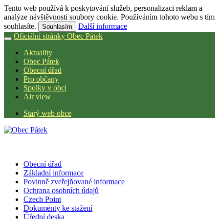
Tento web používá k poskytování služeb, personalizaci reklam a
analýze návštěvnosti soubory cookie. Používáním tohoto webu s tím
souhlasíte.
Další informace
Souhlasím
Oficiální stránky Obec Pátek
Aktuality
Obec Pátek
Obecní úřad
Pro občany
Spolky v obci
Air view
Starý web obce
Obecní úřad
Základní informace
Povinně zveřejňované informace
Ochrana osobních údajů
Czech Point
Dokumenty ke stažení
Úřední deska