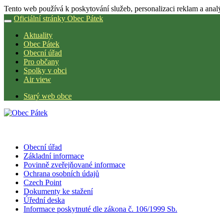
Tento web používá k poskytování služeb, personalizaci reklam a anal
Oficiální stránky Obec Pátek
Aktuality
Obec Pátek
Obecní úřad
Pro občany
Spolky v obci
Air view
Starý web obce
Obecní úřad
Základní informace
Povinně zveřejňované informace
Ochrana osobních údajů
Czech Point
Dokumenty ke stažení
Úřední deska
Informace poskytnuté dle zákona č. 106/1999 Sb.