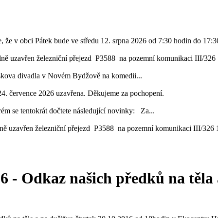
, že v obci Pátek bude ve středu 12. srpna 2026 od 7:30 hodin do 17:30
lně uzavřen železniční přejezd P3588 na pozemní komunikaci III/326 1
áskova divadla v Novém Bydžově na komedii...
24. července 2026 uzavřena. Děkujeme za pochopení.
ém se tentokrát dočtete následující novinky: Za...
ě uzavřen železniční přejezd P3588 na pozemní komunikaci III/326 16
6 - Odkaz našich předků na těla 