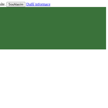
síte.
Další informace
Souhlasím