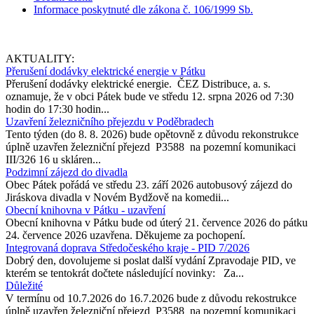
Informace poskytnuté dle zákona č. 106/1999 Sb.
AKTUALITY:
Přerušení dodávky elektrické energie v Pátku
Přerušení dodávky elektrické energie. ČEZ Distribuce, a. s.
oznamuje, že v obci Pátek bude ve středu 12. srpna 2026 od 7:30
hodin do 17:30 hodin...
Uzavření železničního přejezdu v Poděbradech
Tento týden (do 8. 8. 2026) bude opětovně z důvodu rekonstrukce
úplně uzavřen železniční přejezd P3588 na pozemní komunikaci
III/326 16 u skláren...
Podzimní zájezd do divadla
Obec Pátek pořádá ve středu 23. září 2026 autobusový zájezd do
Jiráskova divadla v Novém Bydžově na komedii...
Obecní knihovna v Pátku - uzavření
Obecní knihovna v Pátku bude od úterý 21. července 2026 do pátku
24. července 2026 uzavřena. Děkujeme za pochopení.
Integrovaná doprava Středočeského kraje - PID 7/2026
Dobrý den, dovolujeme si poslat další vydání Zpravodaje PID, ve
kterém se tentokrát dočtete následující novinky: Za...
Důležité
V termínu od 10.7.2026 do 16.7.2026 bude z důvodu rekostrukce
úplně uzavřen železniční přejezd P3588 na pozemní komunikaci