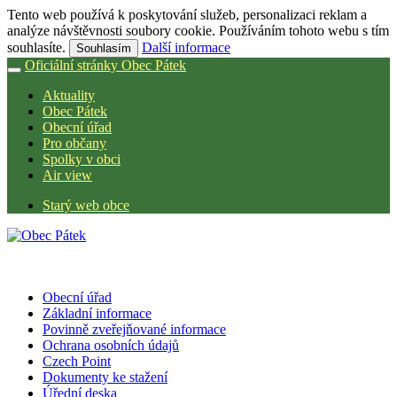
Tento web používá k poskytování služeb, personalizaci reklam a
analýze návštěvnosti soubory cookie. Používáním tohoto webu s tím
souhlasíte.
Další informace
Souhlasím
Oficiální stránky Obec Pátek
Aktuality
Obec Pátek
Obecní úřad
Pro občany
Spolky v obci
Air view
Starý web obce
Obecní úřad
Základní informace
Povinně zveřejňované informace
Ochrana osobních údajů
Czech Point
Dokumenty ke stažení
Úřední deska