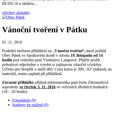
III/326 16 u skláren...
všechny aktuality
Vánoční tvoření v Pátku
01. 11. 2016
Poslední možnost přihlášení na „
Vánoční tvoření“,
které pořádá
Obec Pátek ve Spolkovém domě v sobotu
19. listopadu od 14
hodin
pod vedením paní Vladislavy Langrové. Přijďte prožít
pohodové odpoledne a vyrobit si zajímavou vánoční výzdobu.
Určeno pro dospělé a starší děti. Cena kursu je 300,- Kč (náklady na
materiál), nutno zaplatit při přihlášení.
Závazné přihlášky
přijímá místostarostka paní Iveta Zikmundová
naposledy
ve čtvrtek 3. 11. 2016
ve večerních úředních hodinách
(18 – 20 hodin).
Fotogalerie (0)
Soubory ke stažení (0)