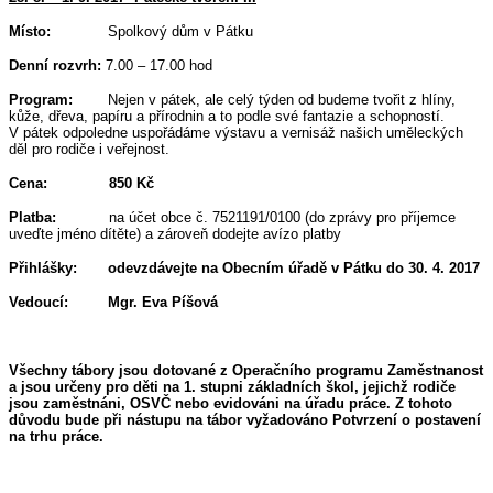
Místo:
Spolkový dům v Pátku
Denní rozvrh:
7.00 – 17.00 hod
Program:
Nejen v pátek, ale celý týden od budeme tvořit z hlíny,
kůže, dřeva, papíru a přírodnin a to podle své fantazie a schopností.
V pátek odpoledne uspořádáme výstavu a vernisáž našich uměleckých
děl pro rodiče i veřejnost.
Cena: 850 Kč
Platba:
na účet obce č. 7521191/0100 (do zprávy pro příjemce
uveďte jméno dítěte) a zároveň dodejte avízo platby
Přihlášky:
odevzdávejte na Obecním úřadě v Pátku do 30. 4. 2017
Vedoucí: Mgr. Eva Píšová
Všechny tábory jsou dotované z Operačního programu Zaměstnanost
a jsou určeny pro děti na
1. stupni základních škol, jejichž rodiče
jsou zaměstnáni, OSVČ nebo evidováni na úřadu práce. Z tohoto
důvodu bude při nástupu na tábor vyžadováno Potvrzení o postavení
na trhu práce.