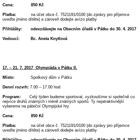
Cena:
850 Kč
Platba:
na účet obce č. 7521191/0100 (do zprávy pro příjemce
uveďte jméno dítěte) a zároveň dodejte avízo platby
Přihlášky: odevzdávejte na Obecním úřadě v Pátku do 30. 4. 2017
Vedoucí:
Bc. Aneta Knytlová
17. – 21. 7. 2017 Olympiáda v Pátku II.
Místo:
Spolkový dům v Pátku
Denní rozvrh:
7.00 – 17.00 hod
Program:
Celý týden budeme sportovat, vyzkoušíme si společně co
nejvíce druhů známých i méně známých sportů. Ty nejatraktivnější
vybereme na páteční Olympijské hry.
Cena: 850 Kč
Platba:
na účet obce č. 7521191/0100 (do zprávy pro příjemce
uveďte jméno dítěte) a zároveň dodejte avízo platby
Přihlášky: odevzdávejte na Obecním úřadě v Pátku do 30. 4. 2017