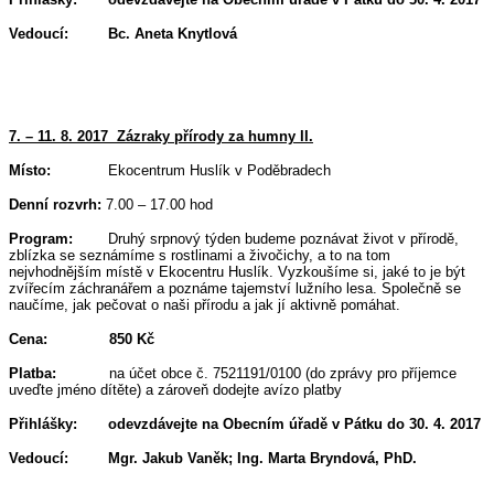
Vedoucí:
Bc. Aneta Knytlová
7. – 11. 8. 2017 Zázraky přírody za humny II.
Místo:
Ekocentrum Huslík v Poděbradech
Denní rozvrh:
7.00 – 17.00 hod
Program:
Druhý srpnový týden budeme poznávat život v přírodě,
zblízka se seznámíme s rostlinami a živočichy, a to na tom
nejvhodnějším místě v Ekocentru Huslík. Vyzkoušíme si, jaké to je být
zvířecím záchranářem a poznáme tajemství lužního lesa. Společně se
naučíme, jak pečovat o naši přírodu a jak jí aktivně pomáhat.
Cena: 850 Kč
Platba:
na účet obce č. 7521191/0100 (do zprávy pro příjemce
uveďte jméno dítěte) a zároveň dodejte avízo platby
Přihlášky:
odevzdávejte na Obecním úřadě v Pátku do 30. 4. 2017
Vedoucí:
Mgr. Jakub Vaněk;
Ing. Marta Bryndová, PhD.