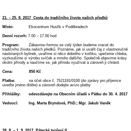
21. – 25. 8. 2017 Cesta do tradičního života našich předků
Místo:
Ekocentrum Huslík v Poděbradech
Denní rozvrh:
7.00 – 17.00 hod
Program:
Zábavnou formou se celý týden budeme vracet do
tradičního života našich předků. Poznáme, jak si uvařit čaj z vlastnoručně
nasbíraných bylinek, uvaříme si něco dobrého v kotlíku, upečeme chleba,
vyzkoušíme si výrobu svíček a mnoho dalšího. Společně objevíme krásy
okolní přírody a naučíme se, jak přírodu využívat a zároveň ji chránit.
Cena: 850 Kč
Platba:
na účet obce č. 7521191/0100 (do zprávy pro příjemce
uveďte jméno dítěte) a zároveň dodejte avízo platby
Přihlášky:
odevzdávejte na Obecním úřadě v Pátku do 30. 4. 2017
Vedoucí: Ing. Marta Bryndová, PhD.; Mgr. Jakub Vaněk
28. 8. – 1. 9. 2017 Pátecké tvoření II.