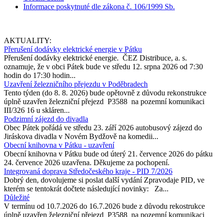
Informace poskytnuté dle zákona č. 106/1999 Sb.
AKTUALITY:
Přerušení dodávky elektrické energie v Pátku
Přerušení dodávky elektrické energie. ČEZ Distribuce, a. s.
oznamuje, že v obci Pátek bude ve středu 12. srpna 2026 od 7:30
hodin do 17:30 hodin...
Uzavření železničního přejezdu v Poděbradech
Tento týden (do 8. 8. 2026) bude opětovně z důvodu rekonstrukce
úplně uzavřen železniční přejezd P3588 na pozemní komunikaci
III/326 16 u skláren...
Podzimní zájezd do divadla
Obec Pátek pořádá ve středu 23. září 2026 autobusový zájezd do
Jiráskova divadla v Novém Bydžově na komedii...
Obecní knihovna v Pátku - uzavření
Obecní knihovna v Pátku bude od úterý 21. července 2026 do pátku
24. července 2026 uzavřena. Děkujeme za pochopení.
Integrovaná doprava Středočeského kraje - PID 7/2026
Dobrý den, dovolujeme si poslat další vydání Zpravodaje PID, ve
kterém se tentokrát dočtete následující novinky: Za...
Důležité
V termínu od 10.7.2026 do 16.7.2026 bude z důvodu rekostrukce
úplně uzavřen železniční přejezd P3588 na pozemní komunikaci