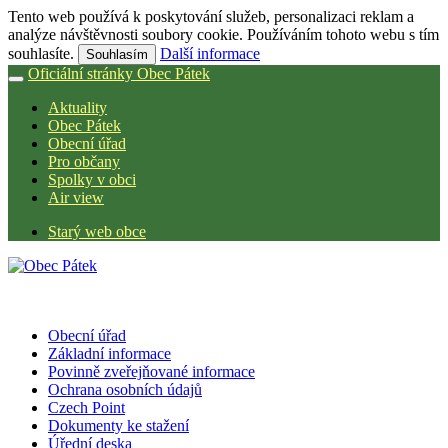
Tento web používá k poskytování služeb, personalizaci reklam a
analýze návštěvnosti soubory cookie. Používáním tohoto webu s tím
souhlasíte.
Další informace
Souhlasím
Oficiální stránky Obec Pátek
Aktuality
Obec Pátek
Obecní úřad
Pro občany
Spolky v obci
Air view
Starý web obce
Obecní úřad
Základní informace
Povinně zveřejňované informace
Ochrana osobních údajů
Czech Point
Dokumenty ke stažení
Úřední deska