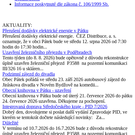
Informace poskytnuté dle zákona č. 106/1999 Sb.
AKTUALITY:
Přerušení dodávky elektrické energie v Pátku
Přerušení dodávky elektrické energie. ČEZ Distribuce, a. s.
oznamuje, že v obci Pátek bude ve středu 12. srpna 2026 od 7:30
hodin do 17:30 hodin...
Uzavření železničního přejezdu v Poděbradech
Tento týden (do 8. 8. 2026) bude opětovně z důvodu rekonstrukce
úplně uzavřen železniční přejezd P3588 na pozemní komunikaci
III/326 16 u skláren...
Podzimní zájezd do divadla
Obec Pátek pořádá ve středu 23. září 2026 autobusový zájezd do
Jiráskova divadla v Novém Bydžově na komedii...
Obecní knihovna v Pátku - uzavření
Obecní knihovna v Pátku bude od úterý 21. července 2026 do pátku
24. července 2026 uzavřena. Děkujeme za pochopení.
Integrovaná doprava Středočeského kraje - PID 7/2026
Dobrý den, dovolujeme si poslat další vydání Zpravodaje PID, ve
kterém se tentokrát dočtete následující novinky: Za...
Důležité
V termínu od 10.7.2026 do 16.7.2026 bude z důvodu rekostrukce
úplně uzavřen železniční přejezd P3588 na pozemní komunikaci