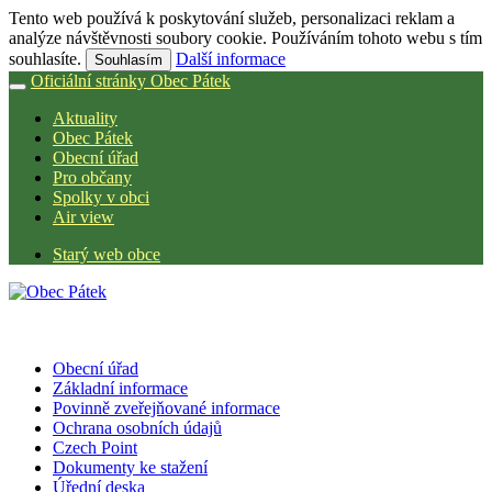
Tento web používá k poskytování služeb, personalizaci reklam a
analýze návštěvnosti soubory cookie. Používáním tohoto webu s tím
souhlasíte.
Další informace
Souhlasím
Oficiální stránky Obec Pátek
Aktuality
Obec Pátek
Obecní úřad
Pro občany
Spolky v obci
Air view
Starý web obce
Obecní úřad
Základní informace
Povinně zveřejňované informace
Ochrana osobních údajů
Czech Point
Dokumenty ke stažení
Úřední deska