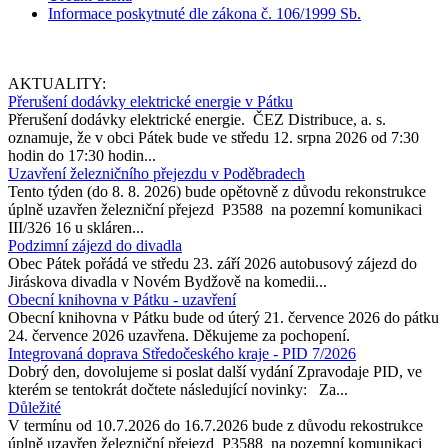
Informace poskytnuté dle zákona č. 106/1999 Sb.
AKTUALITY:
Přerušení dodávky elektrické energie v Pátku
Přerušení dodávky elektrické energie. ČEZ Distribuce, a. s.
oznamuje, že v obci Pátek bude ve středu 12. srpna 2026 od 7:30
hodin do 17:30 hodin...
Uzavření železničního přejezdu v Poděbradech
Tento týden (do 8. 8. 2026) bude opětovně z důvodu rekonstrukce
úplně uzavřen železniční přejezd P3588 na pozemní komunikaci
III/326 16 u skláren...
Podzimní zájezd do divadla
Obec Pátek pořádá ve středu 23. září 2026 autobusový zájezd do
Jiráskova divadla v Novém Bydžově na komedii...
Obecní knihovna v Pátku - uzavření
Obecní knihovna v Pátku bude od úterý 21. července 2026 do pátku
24. července 2026 uzavřena. Děkujeme za pochopení.
Integrovaná doprava Středočeského kraje - PID 7/2026
Dobrý den, dovolujeme si poslat další vydání Zpravodaje PID, ve
kterém se tentokrát dočtete následující novinky: Za...
Důležité
V termínu od 10.7.2026 do 16.7.2026 bude z důvodu rekostrukce
úplně uzavřen železniční přejezd P3588 na pozemní komunikaci