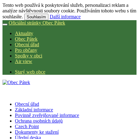
Tento web používá k poskytování služeb, personalizaci reklam a
analýze návštěvnosti soubory cookie. Používáním tohoto webu s tím
souhlasíte.
Další informace
Souhlasím
Oficiální stránky Obec Pátek
Aktuality
Obec Pátek
Obecní úřad
Pro občany
Spolky v obci
Air view
Starý web obce
Obecní úřad
Základní informace
Povinně zveřejňované informace
Ochrana osobních údajů
Czech Point
Dokumenty ke stažení
Úřední deska