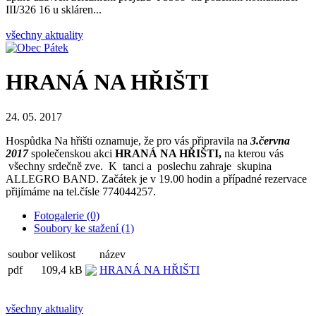
III/326 16 u skláren...
všechny aktuality
HRANÁ NA HŘIŠTI
24. 05. 2017
Hospůdka Na hřišti oznamuje, že pro vás připravila na
3.června
2017
společenskou akci
HRANÁ NA HŘIŠTI,
na kterou vás
všechny srdečně zve. K tanci a poslechu zahraje skupina
ALLEGRO BAND. Začátek je v 19.00 hodin a případné rezervace
přijímáme na tel.čísle 774044257.
Fotogalerie (0)
Soubory ke stažení (1)
soubor
velikost
název
pdf
109,4 kB
HRANÁ NA HŘIŠTI
všechny aktuality