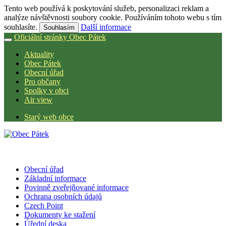
Tento web používá k poskytování služeb, personalizaci reklam a
analýze návštěvnosti soubory cookie. Používáním tohoto webu s tím
souhlasíte.
Další informace
Souhlasím
Oficiální stránky Obec Pátek
Aktuality
Obec Pátek
Obecní úřad
Pro občany
Spolky v obci
Air view
Starý web obce
Obecní úřad
Základní informace
Povinně zveřejňované informace
Ochrana osobních údajů
Czech Point
Dokumenty ke stažení
Úřední deska