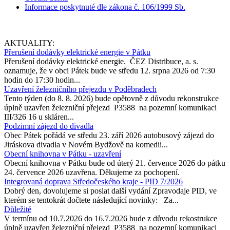
Informace poskytnuté dle zákona č. 106/1999 Sb.
AKTUALITY:
Přerušení dodávky elektrické energie v Pátku
Přerušení dodávky elektrické energie. ČEZ Distribuce, a. s.
oznamuje, že v obci Pátek bude ve středu 12. srpna 2026 od 7:30
hodin do 17:30 hodin...
Uzavření železničního přejezdu v Poděbradech
Tento týden (do 8. 8. 2026) bude opětovně z důvodu rekonstrukce
úplně uzavřen železniční přejezd P3588 na pozemní komunikaci
III/326 16 u skláren...
Podzimní zájezd do divadla
Obec Pátek pořádá ve středu 23. září 2026 autobusový zájezd do
Jiráskova divadla v Novém Bydžově na komedii...
Obecní knihovna v Pátku - uzavření
Obecní knihovna v Pátku bude od úterý 21. července 2026 do pátku
24. července 2026 uzavřena. Děkujeme za pochopení.
Integrovaná doprava Středočeského kraje - PID 7/2026
Dobrý den, dovolujeme si poslat další vydání Zpravodaje PID, ve
kterém se tentokrát dočtete následující novinky: Za...
Důležité
V termínu od 10.7.2026 do 16.7.2026 bude z důvodu rekostrukce
úplně uzavřen železniční přejezd P3588 na pozemní komunikaci