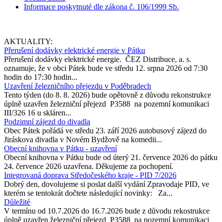
Informace poskytnuté dle zákona č. 106/1999 Sb.
AKTUALITY:
Přerušení dodávky elektrické energie v Pátku
Přerušení dodávky elektrické energie. ČEZ Distribuce, a. s.
oznamuje, že v obci Pátek bude ve středu 12. srpna 2026 od 7:30
hodin do 17:30 hodin...
Uzavření železničního přejezdu v Poděbradech
Tento týden (do 8. 8. 2026) bude opětovně z důvodu rekonstrukce
úplně uzavřen železniční přejezd P3588 na pozemní komunikaci
III/326 16 u skláren...
Podzimní zájezd do divadla
Obec Pátek pořádá ve středu 23. září 2026 autobusový zájezd do
Jiráskova divadla v Novém Bydžově na komedii...
Obecní knihovna v Pátku - uzavření
Obecní knihovna v Pátku bude od úterý 21. července 2026 do pátku
24. července 2026 uzavřena. Děkujeme za pochopení.
Integrovaná doprava Středočeského kraje - PID 7/2026
Dobrý den, dovolujeme si poslat další vydání Zpravodaje PID, ve
kterém se tentokrát dočtete následující novinky: Za...
Důležité
V termínu od 10.7.2026 do 16.7.2026 bude z důvodu rekostrukce
úplně uzavřen železniční přejezd P3588 na pozemní komunikaci