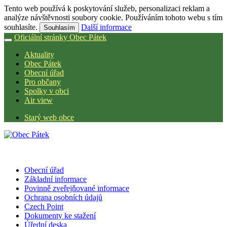
Tento web používá k poskytování služeb, personalizaci reklam a
analýze návštěvnosti soubory cookie. Používáním tohoto webu s tím
souhlasíte.
Další informace
Souhlasím
Oficiální stránky Obec Pátek
Aktuality
Obec Pátek
Obecní úřad
Pro občany
Spolky v obci
Air view
Starý web obce
Obecní úřad
Základní informace
Povinně zveřejňované informace
Ochrana osobních údajů
Czech Point
Dokumenty ke stažení
Úřední deska