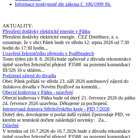
Informace poskytnuté dle zákona č. 106/1999 Sb.
AKTUALITY:
Přerušení dodávky elektrické energie v Pátku
Přerušení dodávky elektrické energie. ČEZ Distribuce, a. s.
oznamuje, že v obci Pátek bude ve středu 12. srpna 2026 od 7:30
hodin do 17:30 hodin...
Uzavření železničního přejezdu v Poděbradech
Tento týden (do 8. 8. 2026) bude opětovně z důvodu rekonstrukce
úplně uzavřen železniční přejezd P3588 na pozemní komunikaci
III/326 16 u skláren...
Podzimní zájezd do divadla
Obec Pátek pořádá ve středu 23. září 2026 autobusový zájezd do
Jiráskova divadla v Novém Bydžově na komedii...
Obecní knihovna v Pátku - uzavření
Obecní knihovna v Pátku bude od úterý 21. července 2026 do pátku
24. července 2026 uzavřena. Děkujeme za pochopení.
Integrovaná doprava Středočeského kraje - PID 7/2026
Dobrý den, dovolujeme si poslat další vydání Zpravodaje PID, ve
kterém se tentokrát dočtete následující novinky: Za...
Důležité
V termínu od 10.7.2026 do 16.7.2026 bude z důvodu rekostrukce
úplně uzavřen železniční přejezd P3588 na pozemní komunikaci