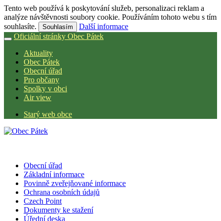
Tento web používá k poskytování služeb, personalizaci reklam a
analýze návštěvnosti soubory cookie. Používáním tohoto webu s tím
souhlasíte.
Další informace
Souhlasím
Oficiální stránky Obec Pátek
Aktuality
Obec Pátek
Obecní úřad
Pro občany
Spolky v obci
Air view
Starý web obce
Obecní úřad
Základní informace
Povinně zveřejňované informace
Ochrana osobních údajů
Czech Point
Dokumenty ke stažení
Úřední deska