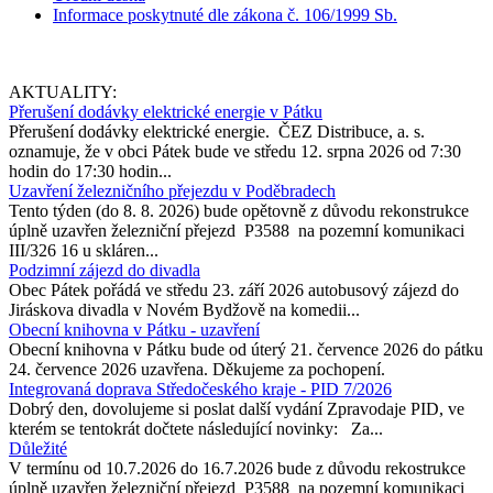
Informace poskytnuté dle zákona č. 106/1999 Sb.
AKTUALITY:
Přerušení dodávky elektrické energie v Pátku
Přerušení dodávky elektrické energie. ČEZ Distribuce, a. s.
oznamuje, že v obci Pátek bude ve středu 12. srpna 2026 od 7:30
hodin do 17:30 hodin...
Uzavření železničního přejezdu v Poděbradech
Tento týden (do 8. 8. 2026) bude opětovně z důvodu rekonstrukce
úplně uzavřen železniční přejezd P3588 na pozemní komunikaci
III/326 16 u skláren...
Podzimní zájezd do divadla
Obec Pátek pořádá ve středu 23. září 2026 autobusový zájezd do
Jiráskova divadla v Novém Bydžově na komedii...
Obecní knihovna v Pátku - uzavření
Obecní knihovna v Pátku bude od úterý 21. července 2026 do pátku
24. července 2026 uzavřena. Děkujeme za pochopení.
Integrovaná doprava Středočeského kraje - PID 7/2026
Dobrý den, dovolujeme si poslat další vydání Zpravodaje PID, ve
kterém se tentokrát dočtete následující novinky: Za...
Důležité
V termínu od 10.7.2026 do 16.7.2026 bude z důvodu rekostrukce
úplně uzavřen železniční přejezd P3588 na pozemní komunikaci