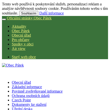
Tento web používá k poskytování služeb, personalizaci reklam a
analýze návštěvnosti soubory cookie. Používáním tohoto webu s tím
souhlasíte.
Další informace
Souhlasím
Oficiální stránky Obec Pátek
Aktuality
Obec Pátek
Obecní úřad
Pro občany
Spolky v obci
Air view
Starý web obce
Obecní úřad
Základní informace
Povinně zveřejňované informace
Ochrana osobních údajů
Czech Point
Dokumenty ke stažení
Úřední deska