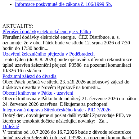
Informace poskytnuté dle zákona č. 106/1999 Sb.
AKTUALITY:
Přerušení dodávky elektrické energie v Pátku
Přerušení dodávky elektrické energie. ČEZ Distribuce, a. s.
oznamuje, že v obci Pátek bude ve středu 12. srpna 2026 od 7:30
hodin do 17:30 hodin...
Uzavření železničního přejezdu v Poděbradech
Tento týden (do 8. 8. 2026) bude opětovně z důvodu rekonstrukce
úplně uzavřen železniční přejezd P3588 na pozemní komunikaci
III/326 16 u skláren...
Podzimní zájezd do divadla
Obec Pátek pořádá ve středu 23. září 2026 autobusový zájezd do
Jiráskova divadla v Novém Bydžově na komedii...
Obecní knihovna v Pátku - uzavření
Obecní knihovna v Pátku bude od úterý 21. července 2026 do pátku
24. července 2026 uzavřena. Děkujeme za pochopení.
Integrovaná doprava Středočeského kraje - PID 7/2026
Dobrý den, dovolujeme si poslat další vydání Zpravodaje PID, ve
kterém se tentokrát dočtete následující novinky: Za...
Důležité
V termínu od 10.7.2026 do 16.7.2026 bude z důvodu rekostrukce
úplně uzavřen železniční přejezd P3588 na pozemní komunikaci