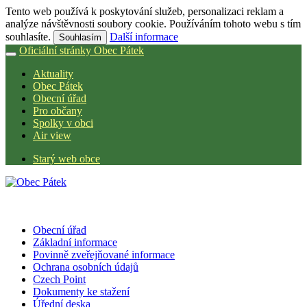
Tento web používá k poskytování služeb, personalizaci reklam a
analýze návštěvnosti soubory cookie. Používáním tohoto webu s tím
souhlasíte.
Další informace
Souhlasím
Oficiální stránky Obec Pátek
Aktuality
Obec Pátek
Obecní úřad
Pro občany
Spolky v obci
Air view
Starý web obce
Obecní úřad
Základní informace
Povinně zveřejňované informace
Ochrana osobních údajů
Czech Point
Dokumenty ke stažení
Úřední deska