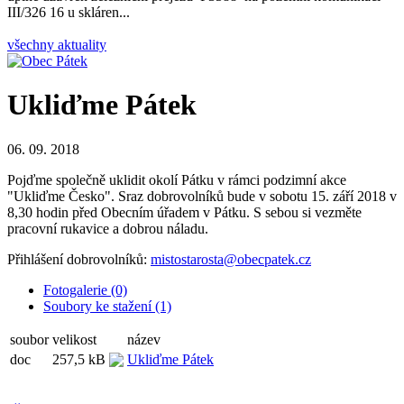
III/326 16 u skláren...
všechny aktuality
Ukliďme Pátek
06. 09. 2018
Pojďme společně uklidit okolí Pátku v rámci podzimní akce
"Ukliďme Česko". Sraz dobrovolníků bude v sobotu 15. září 2018 v
8,30 hodin před Obecním úřadem v Pátku. S sebou si vezměte
pracovní rukavice a dobrou náladu.
Přihlášení dobrovolníků:
mistostarosta@obecpatek.cz
Fotogalerie (0)
Soubory ke stažení (1)
soubor
velikost
název
doc
257,5 kB
Ukliďme Pátek