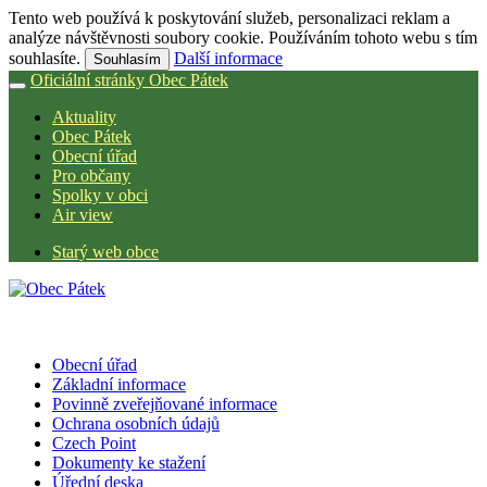
Tento web používá k poskytování služeb, personalizaci reklam a
analýze návštěvnosti soubory cookie. Používáním tohoto webu s tím
souhlasíte.
Další informace
Souhlasím
Oficiální stránky Obec Pátek
Aktuality
Obec Pátek
Obecní úřad
Pro občany
Spolky v obci
Air view
Starý web obce
Obecní úřad
Základní informace
Povinně zveřejňované informace
Ochrana osobních údajů
Czech Point
Dokumenty ke stažení
Úřední deska