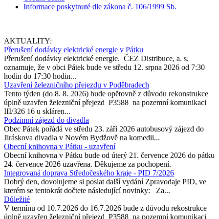
Informace poskytnuté dle zákona č. 106/1999 Sb.
AKTUALITY:
Přerušení dodávky elektrické energie v Pátku
Přerušení dodávky elektrické energie. ČEZ Distribuce, a. s.
oznamuje, že v obci Pátek bude ve středu 12. srpna 2026 od 7:30
hodin do 17:30 hodin...
Uzavření železničního přejezdu v Poděbradech
Tento týden (do 8. 8. 2026) bude opětovně z důvodu rekonstrukce
úplně uzavřen železniční přejezd P3588 na pozemní komunikaci
III/326 16 u skláren...
Podzimní zájezd do divadla
Obec Pátek pořádá ve středu 23. září 2026 autobusový zájezd do
Jiráskova divadla v Novém Bydžově na komedii...
Obecní knihovna v Pátku - uzavření
Obecní knihovna v Pátku bude od úterý 21. července 2026 do pátku
24. července 2026 uzavřena. Děkujeme za pochopení.
Integrovaná doprava Středočeského kraje - PID 7/2026
Dobrý den, dovolujeme si poslat další vydání Zpravodaje PID, ve
kterém se tentokrát dočtete následující novinky: Za...
Důležité
V termínu od 10.7.2026 do 16.7.2026 bude z důvodu rekostrukce
úplně uzavřen železniční přejezd P3588 na pozemní komunikaci