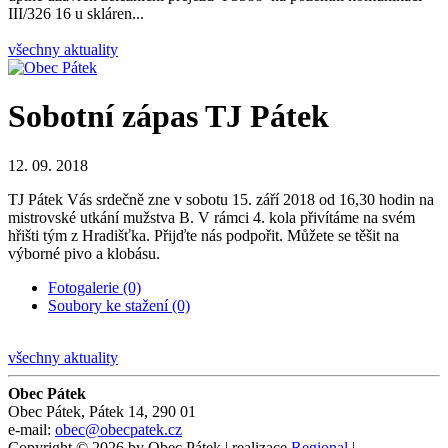
III/326 16 u skláren...
všechny aktuality
Sobotní zápas TJ Pátek
12. 09. 2018
TJ Pátek Vás srdečně zne v sobotu 15. září 2018 od 16,30 hodin na
mistrovské utkání mužstva B. V rámci 4. kola přivítáme na svém
hřišti tým z Hradišťka. Přijďte nás podpořit. Můžete se těšit na
výborné pivo a klobásu.
Fotogalerie (0)
Soubory ke stažení (0)
všechny aktuality
Obec Pátek
Obec Pátek, Pátek 14, 290 01
e-mail:
obec@obecpatek.cz
Copyright © 2026 by Obec Pátek | realizace
Regional
|