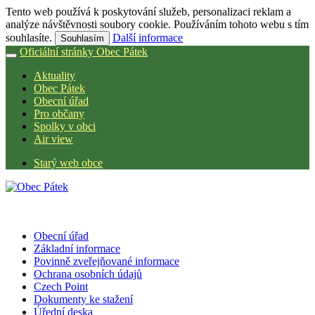
Tento web používá k poskytování služeb, personalizaci reklam a
analýze návštěvnosti soubory cookie. Používáním tohoto webu s tím
souhlasíte.
Další informace
Souhlasím
Oficiální stránky Obec Pátek
Aktuality
Obec Pátek
Obecní úřad
Pro občany
Spolky v obci
Air view
Starý web obce
Obecní úřad
Základní informace
Povinně zveřejňované informace
Ochrana osobních údajů
Czech Point
Dokumenty ke stažení
Úřední deska