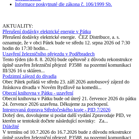
Informace poskytnuté dle zákona č. 106/1999 Sb.
AKTUALITY:
Přerušení dodávky elektrické energie v Pátku
Přerušení dodávky elektrické energie. ČEZ Distribuce, a. s.
oznamuje, že v obci Pátek bude ve středu 12. srpna 2026 od 7:30
hodin do 17:30 hodin...
Uzavření železničního přejezdu v Poděbradech
Tento týden (do 8. 8. 2026) bude opětovně z důvodu rekonstrukce
úplně uzavřen železniční přejezd P3588 na pozemní komunikaci
III/326 16 u skláren...
Podzimní zájezd do divadla
Obec Pátek pořádá ve středu 23. září 2026 autobusový zájezd do
Jiráskova divadla v Novém Bydžově na komedii...
Obecní knihovna v Pátku - uzavření
Obecní knihovna v Pátku bude od úterý 21. července 2026 do pátku
24. července 2026 uzavřena. Děkujeme za pochopení.
Integrovaná doprava Středočeského kraje - PID 7/2026
Dobrý den, dovolujeme si poslat další vydání Zpravodaje PID, ve
kterém se tentokrát dočtete následující novinky: Za...
Důležité
V termínu od 10.7.2026 do 16.7.2026 bude z důvodu rekostrukce
úplně uzavřen železniční přejezd P3588 na pozemní komunikaci