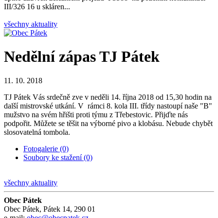
III/326 16 u skláren...
všechny aktuality
Nedělní zápas TJ Pátek
11. 10. 2018
TJ Pátek Vás srdečně zve v neděli 14. října 2018 od 15,30 hodin na
další mistrovské utkání. V rámci 8. kola III. třídy nastoupí naše "B"
mužstvo na svém hřišti proti týmu z Třebestovic. Přijďte nás
podpořit. Můžete se těšit na výborné pivo a klobásu. Nebude chybět
slosovatelná tombola.
Fotogalerie (0)
Soubory ke stažení (0)
všechny aktuality
Obec Pátek
Obec Pátek, Pátek 14, 290 01
e-mail:
obec@obecpatek.cz