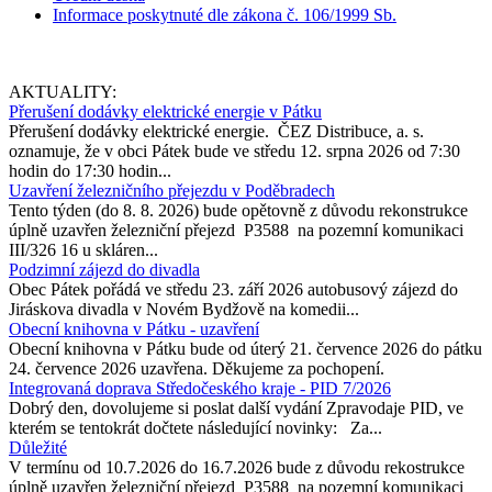
Informace poskytnuté dle zákona č. 106/1999 Sb.
AKTUALITY:
Přerušení dodávky elektrické energie v Pátku
Přerušení dodávky elektrické energie. ČEZ Distribuce, a. s.
oznamuje, že v obci Pátek bude ve středu 12. srpna 2026 od 7:30
hodin do 17:30 hodin...
Uzavření železničního přejezdu v Poděbradech
Tento týden (do 8. 8. 2026) bude opětovně z důvodu rekonstrukce
úplně uzavřen železniční přejezd P3588 na pozemní komunikaci
III/326 16 u skláren...
Podzimní zájezd do divadla
Obec Pátek pořádá ve středu 23. září 2026 autobusový zájezd do
Jiráskova divadla v Novém Bydžově na komedii...
Obecní knihovna v Pátku - uzavření
Obecní knihovna v Pátku bude od úterý 21. července 2026 do pátku
24. července 2026 uzavřena. Děkujeme za pochopení.
Integrovaná doprava Středočeského kraje - PID 7/2026
Dobrý den, dovolujeme si poslat další vydání Zpravodaje PID, ve
kterém se tentokrát dočtete následující novinky: Za...
Důležité
V termínu od 10.7.2026 do 16.7.2026 bude z důvodu rekostrukce
úplně uzavřen železniční přejezd P3588 na pozemní komunikaci