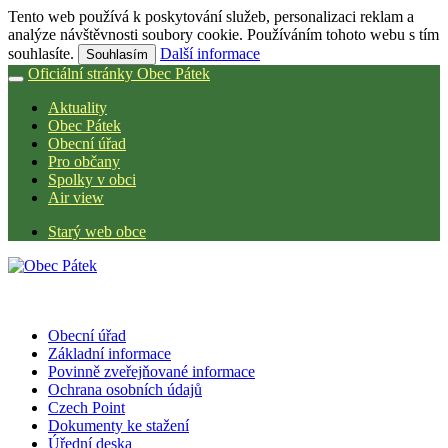
Tento web používá k poskytování služeb, personalizaci reklam a
analýze návštěvnosti soubory cookie. Používáním tohoto webu s tím
souhlasíte.
Další informace
Souhlasím
Oficiální stránky Obec Pátek
Aktuality
Obec Pátek
Obecní úřad
Pro občany
Spolky v obci
Air view
Starý web obce
Obecní úřad
Základní informace
Povinně zveřejňované informace
Ochrana osobních údajů
Czech Point
Dokumenty ke stažení
Úřední deska