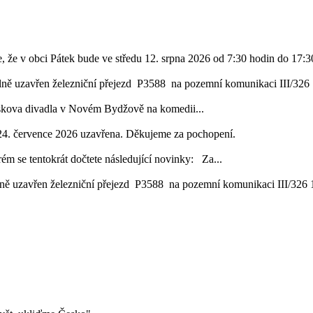
, že v obci Pátek bude ve středu 12. srpna 2026 od 7:30 hodin do 17:30
lně uzavřen železniční přejezd P3588 na pozemní komunikaci III/326 1
áskova divadla v Novém Bydžově na komedii...
24. července 2026 uzavřena. Děkujeme za pochopení.
ém se tentokrát dočtete následující novinky: Za...
ě uzavřen železniční přejezd P3588 na pozemní komunikaci III/326 16