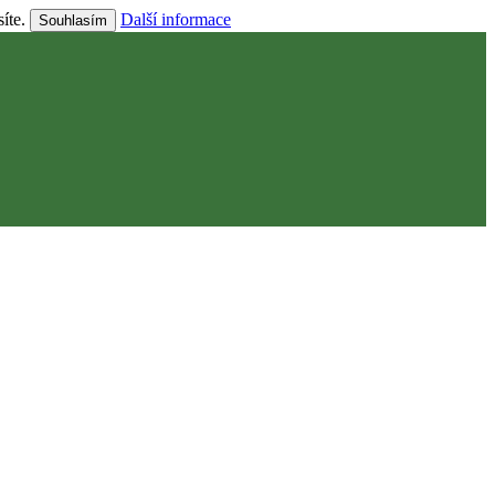
síte.
Další informace
Souhlasím