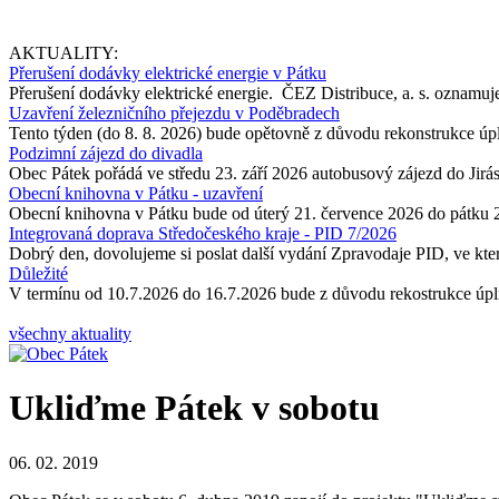
AKTUALITY:
Přerušení dodávky elektrické energie v Pátku
Přerušení dodávky elektrické energie. ČEZ Distribuce, a. s. oznamuje
Uzavření železničního přejezdu v Poděbradech
Tento týden (do 8. 8. 2026) bude opětovně z důvodu rekonstrukce úp
Podzimní zájezd do divadla
Obec Pátek pořádá ve středu 23. září 2026 autobusový zájezd do Jir
Obecní knihovna v Pátku - uzavření
Obecní knihovna v Pátku bude od úterý 21. července 2026 do pátku 
Integrovaná doprava Středočeského kraje - PID 7/2026
Dobrý den, dovolujeme si poslat další vydání Zpravodaje PID, ve kter
Důležité
V termínu od 10.7.2026 do 16.7.2026 bude z důvodu rekostrukce úpln
všechny aktuality
Ukliďme Pátek v sobotu
06. 02. 2019