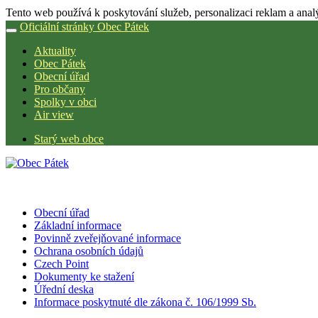
Tento web používá k poskytování služeb, personalizaci reklam a anal
Oficiální stránky Obec Pátek
Aktuality
Obec Pátek
Obecní úřad
Pro občany
Spolky v obci
Air view
Starý web obce
Obecní úřad
Základní informace
Povinně zveřejňované informace
Ochrana osobních údajů
Czech Point
Dokumenty ke stažení
Úřední deska
Informace poskytnuté dle zákona č. 106/1999 Sb.