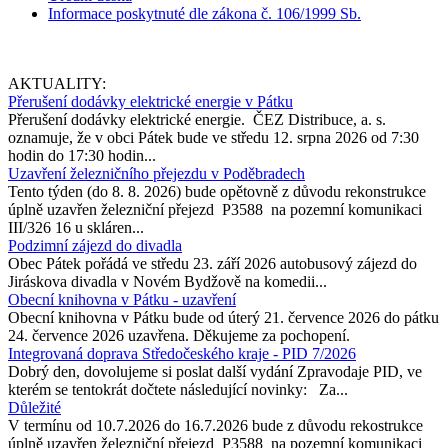
Informace poskytnuté dle zákona č. 106/1999 Sb.
AKTUALITY:
Přerušení dodávky elektrické energie v Pátku
Přerušení dodávky elektrické energie. ČEZ Distribuce, a. s.
oznamuje, že v obci Pátek bude ve středu 12. srpna 2026 od 7:30
hodin do 17:30 hodin...
Uzavření železničního přejezdu v Poděbradech
Tento týden (do 8. 8. 2026) bude opětovně z důvodu rekonstrukce
úplně uzavřen železniční přejezd P3588 na pozemní komunikaci
III/326 16 u skláren...
Podzimní zájezd do divadla
Obec Pátek pořádá ve středu 23. září 2026 autobusový zájezd do
Jiráskova divadla v Novém Bydžově na komedii...
Obecní knihovna v Pátku - uzavření
Obecní knihovna v Pátku bude od úterý 21. července 2026 do pátku
24. července 2026 uzavřena. Děkujeme za pochopení.
Integrovaná doprava Středočeského kraje - PID 7/2026
Dobrý den, dovolujeme si poslat další vydání Zpravodaje PID, ve
kterém se tentokrát dočtete následující novinky: Za...
Důležité
V termínu od 10.7.2026 do 16.7.2026 bude z důvodu rekostrukce
úplně uzavřen železniční přejezd P3588 na pozemní komunikaci