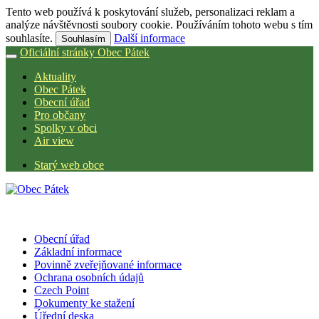
Tento web používá k poskytování služeb, personalizaci reklam a
analýze návštěvnosti soubory cookie. Používáním tohoto webu s tím
souhlasíte.
Další informace
Souhlasím
Oficiální stránky Obec Pátek
Aktuality
Obec Pátek
Obecní úřad
Pro občany
Spolky v obci
Air view
Starý web obce
Obecní úřad
Základní informace
Povinně zveřejňované informace
Ochrana osobních údajů
Czech Point
Dokumenty ke stažení
Úřední deska