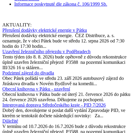
Informace poskytnuté dle zákona č. 106/1999 Sb.
AKTUALITY:
Přerušení dodávky elektrické energie v Pátku
Přerušení dodávky elektrické energie. ČEZ Distribuce, a. s.
oznamuje, že v obci Pátek bude ve středu 12. srpna 2026 od 7:30
hodin do 17:30 hodin...
Uzavření železničního přejezdu v Poděbradech
Tento týden (do 8. 8. 2026) bude opětovně z důvodu rekonstrukce
úplně uzavřen železniční přejezd P3588 na pozemní komunikaci
III/326 16 u skláren...
Podzimní zájezd do divadla
Obec Pátek pořádá ve středu 23. září 2026 autobusový zájezd do
Jiráskova divadla v Novém Bydžově na komedii...
Obecní knihovna v Pátku - uzavření
Obecní knihovna v Pátku bude od úterý 21. července 2026 do pátku
24. července 2026 uzavřena. Děkujeme za pochopení.
Integrovaná doprava Středočeského kraje - PID 7/2026
Dobrý den, dovolujeme si poslat další vydání Zpravodaje PID, ve
kterém se tentokrát dočtete následující novinky: Za...
Důležité
V termínu od 10.7.2026 do 16.7.2026 bude z důvodu rekostrukce
úplně uzavřen železniční přejezd P3588 na pozemní komunikaci