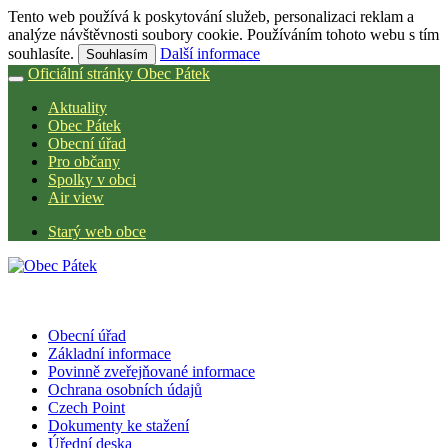
Tento web používá k poskytování služeb, personalizaci reklam a
analýze návštěvnosti soubory cookie. Používáním tohoto webu s tím
souhlasíte.
Další informace
Souhlasím
Oficiální stránky Obec Pátek
Aktuality
Obec Pátek
Obecní úřad
Pro občany
Spolky v obci
Air view
Starý web obce
Obecní úřad
Základní informace
Povinně zveřejňované informace
Ochrana osobních údajů
Czech Point
Dokumenty ke stažení
Úřední deska