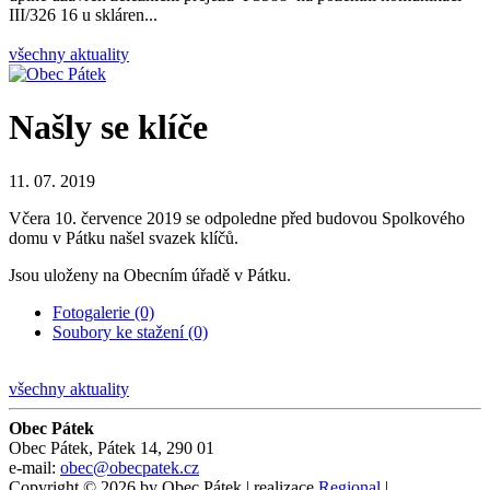
III/326 16 u skláren...
všechny aktuality
Našly se klíče
11. 07. 2019
Včera 10. července 2019 se odpoledne před budovou Spolkového
domu v Pátku našel svazek klíčů.
Jsou uloženy na Obecním úřadě v Pátku.
Fotogalerie (0)
Soubory ke stažení (0)
všechny aktuality
Obec Pátek
Obec Pátek, Pátek 14, 290 01
e-mail:
obec@obecpatek.cz
Copyright © 2026 by Obec Pátek | realizace
Regional
|