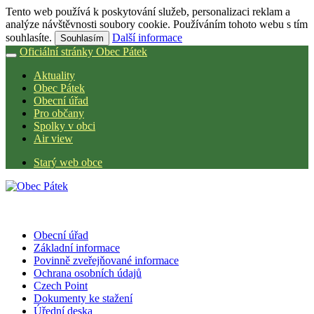
Tento web používá k poskytování služeb, personalizaci reklam a
analýze návštěvnosti soubory cookie. Používáním tohoto webu s tím
souhlasíte.
Další informace
Souhlasím
Oficiální stránky Obec Pátek
Aktuality
Obec Pátek
Obecní úřad
Pro občany
Spolky v obci
Air view
Starý web obce
Obecní úřad
Základní informace
Povinně zveřejňované informace
Ochrana osobních údajů
Czech Point
Dokumenty ke stažení
Úřední deska