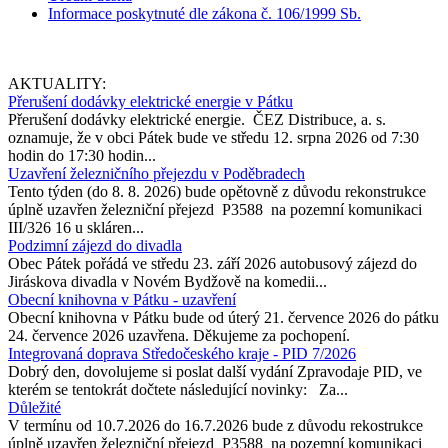
Informace poskytnuté dle zákona č. 106/1999 Sb.
AKTUALITY:
Přerušení dodávky elektrické energie v Pátku
Přerušení dodávky elektrické energie. ČEZ Distribuce, a. s.
oznamuje, že v obci Pátek bude ve středu 12. srpna 2026 od 7:30
hodin do 17:30 hodin...
Uzavření železničního přejezdu v Poděbradech
Tento týden (do 8. 8. 2026) bude opětovně z důvodu rekonstrukce
úplně uzavřen železniční přejezd P3588 na pozemní komunikaci
III/326 16 u skláren...
Podzimní zájezd do divadla
Obec Pátek pořádá ve středu 23. září 2026 autobusový zájezd do
Jiráskova divadla v Novém Bydžově na komedii...
Obecní knihovna v Pátku - uzavření
Obecní knihovna v Pátku bude od úterý 21. července 2026 do pátku
24. července 2026 uzavřena. Děkujeme za pochopení.
Integrovaná doprava Středočeského kraje - PID 7/2026
Dobrý den, dovolujeme si poslat další vydání Zpravodaje PID, ve
kterém se tentokrát dočtete následující novinky: Za...
Důležité
V termínu od 10.7.2026 do 16.7.2026 bude z důvodu rekostrukce
úplně uzavřen železniční přejezd P3588 na pozemní komunikaci