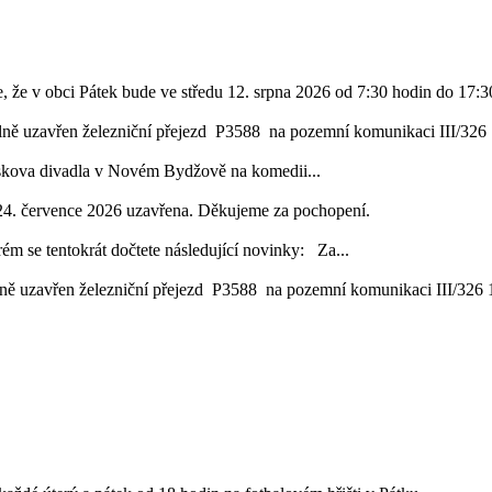
, že v obci Pátek bude ve středu 12. srpna 2026 od 7:30 hodin do 17:30
lně uzavřen železniční přejezd P3588 na pozemní komunikaci III/326 1
áskova divadla v Novém Bydžově na komedii...
24. července 2026 uzavřena. Děkujeme za pochopení.
ém se tentokrát dočtete následující novinky: Za...
ě uzavřen železniční přejezd P3588 na pozemní komunikaci III/326 16