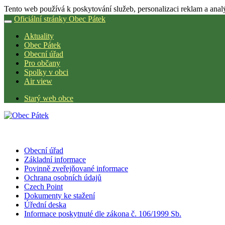
Tento web používá k poskytování služeb, personalizaci reklam a anal
Oficiální stránky Obec Pátek
Aktuality
Obec Pátek
Obecní úřad
Pro občany
Spolky v obci
Air view
Starý web obce
Obecní úřad
Základní informace
Povinně zveřejňované informace
Ochrana osobních údajů
Czech Point
Dokumenty ke stažení
Úřední deska
Informace poskytnuté dle zákona č. 106/1999 Sb.