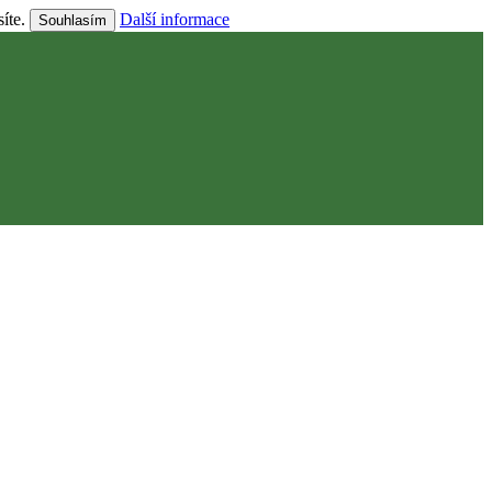
síte.
Další informace
Souhlasím