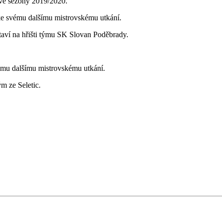
ové sezony 2019/2020.
ke svému dalšímu mistrovskému utkání.
dstaví na hřišti týmu SK Slovan Poděbrady.
ému dalšímu mistrovskému utkání.
ým ze Seletic.