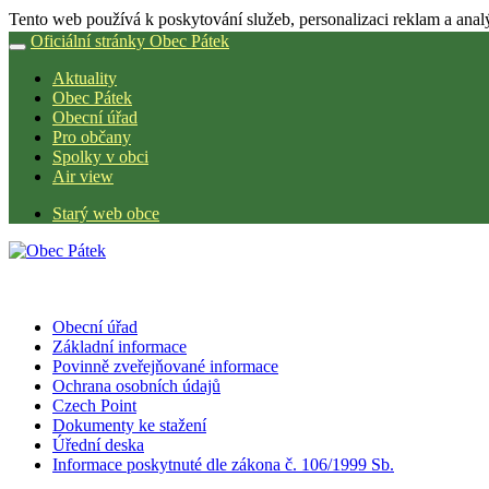
Tento web používá k poskytování služeb, personalizaci reklam a anal
Oficiální stránky Obec Pátek
Aktuality
Obec Pátek
Obecní úřad
Pro občany
Spolky v obci
Air view
Starý web obce
Obecní úřad
Základní informace
Povinně zveřejňované informace
Ochrana osobních údajů
Czech Point
Dokumenty ke stažení
Úřední deska
Informace poskytnuté dle zákona č. 106/1999 Sb.