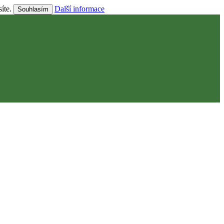
síte.
Další informace
Souhlasím