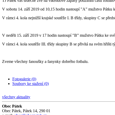
TJ Pátek vás srdečně zve na víkendové zápasy podzimní části fotbal
V sobotu 14. září 2019 od 10,15 hodin nastoupí "A” mužstvo Pátku 
V rámci 4. kola nejnižší krajské soutěže I. B třídy, skupiny C se pře
V neděli 15. září 2019 v 17 hodin nastoupí "B” mužstvo Pátku ke sv
V rámci 4. kola soutěže III. třídy skupiny B se přivítá na svém hřišti t
Zveme všechny fanoušky a fanynky dobrého fotbalu.
Fotogalerie (0)
Soubory ke stažení (0)
všechny aktuality
Obec Pátek
Obec Pátek, Pátek 14, 290 01