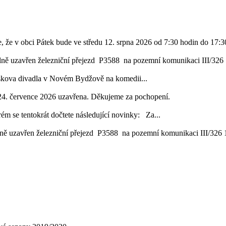
, že v obci Pátek bude ve středu 12. srpna 2026 od 7:30 hodin do 17:30
lně uzavřen železniční přejezd P3588 na pozemní komunikaci III/326 1
áskova divadla v Novém Bydžově na komedii...
24. července 2026 uzavřena. Děkujeme za pochopení.
ém se tentokrát dočtete následující novinky: Za...
ě uzavřen železniční přejezd P3588 na pozemní komunikaci III/326 16