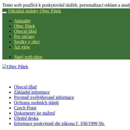
Tento web používá k poskytování služeb, personalizaci reklam a anal
Oficiální stránky Obec Pátek
Aktuality
Obec Pátek
Obecní úřad
Pro občany
Spolky v obci
Air view
Starý web obce
Obecní úřad
Základní informace
Povinně zveřejňované informace
Ochrana osobních údajů
Czech Point
Dokumenty ke stažení
Úřední deska
Informace poskytnuté dle zákona č. 106/1999 Sb.