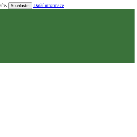
síte.
Další informace
Souhlasím