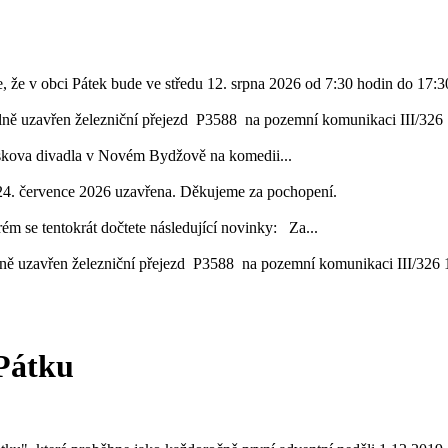
, že v obci Pátek bude ve středu 12. srpna 2026 od 7:30 hodin do 17:30
lně uzavřen železniční přejezd P3588 na pozemní komunikaci III/326 1
áskova divadla v Novém Bydžově na komedii...
24. července 2026 uzavřena. Děkujeme za pochopení.
ém se tentokrát dočtete následující novinky: Za...
ě uzavřen železniční přejezd P3588 na pozemní komunikaci III/326 16
 Pátku