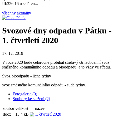
III/326 16 u skláren...
všechny aktuality
Svozové dny odpadu v Pátku -
1. čtvrtletí 2020
17. 12. 2019
V roce 2020 bude celoročně probíhat střídavý čtrnáctidenní svoz
směsného komunálního odpadu a bioodpadu, a to vždy ve středu.
Svoz bioodpadu - liché týdny
svoz směsného komunálního odpadu - sudé týdny.
Fotogalerie (0)
Soubory ke stažení (2)
soubor
velikost
název
docx
13,4 kB
1. čtvrtletí 2020