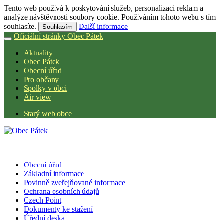
Tento web používá k poskytování služeb, personalizaci reklam a
analýze návštěvnosti soubory cookie. Používáním tohoto webu s tím
souhlasíte.
Další informace
Souhlasím
Oficiální stránky Obec Pátek
Aktuality
Obec Pátek
Obecní úřad
Pro občany
Spolky v obci
Air view
Starý web obce
Obecní úřad
Základní informace
Povinně zveřejňované informace
Ochrana osobních údajů
Czech Point
Dokumenty ke stažení
Úřední deska