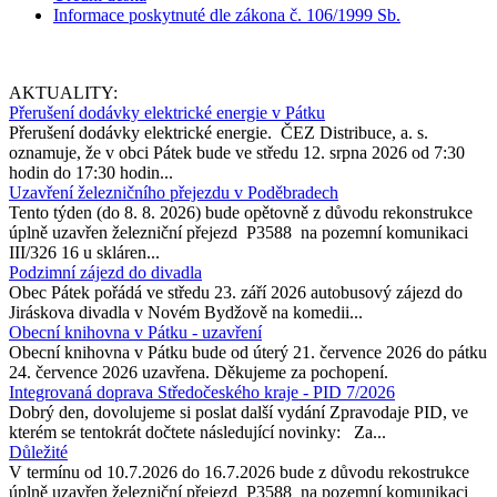
Informace poskytnuté dle zákona č. 106/1999 Sb.
AKTUALITY:
Přerušení dodávky elektrické energie v Pátku
Přerušení dodávky elektrické energie. ČEZ Distribuce, a. s.
oznamuje, že v obci Pátek bude ve středu 12. srpna 2026 od 7:30
hodin do 17:30 hodin...
Uzavření železničního přejezdu v Poděbradech
Tento týden (do 8. 8. 2026) bude opětovně z důvodu rekonstrukce
úplně uzavřen železniční přejezd P3588 na pozemní komunikaci
III/326 16 u skláren...
Podzimní zájezd do divadla
Obec Pátek pořádá ve středu 23. září 2026 autobusový zájezd do
Jiráskova divadla v Novém Bydžově na komedii...
Obecní knihovna v Pátku - uzavření
Obecní knihovna v Pátku bude od úterý 21. července 2026 do pátku
24. července 2026 uzavřena. Děkujeme za pochopení.
Integrovaná doprava Středočeského kraje - PID 7/2026
Dobrý den, dovolujeme si poslat další vydání Zpravodaje PID, ve
kterém se tentokrát dočtete následující novinky: Za...
Důležité
V termínu od 10.7.2026 do 16.7.2026 bude z důvodu rekostrukce
úplně uzavřen železniční přejezd P3588 na pozemní komunikaci