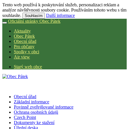
Tento web používá k poskytování služeb, personalizaci reklam a
analýze návštěvnosti soubory cookie. Používáním tohoto webu s tím
souhlasíte.
Další informace
Souhlasím
Oficiální stránky Obec Pátek
Aktuality
Obec Pátek
Obecní úřad
Pro občany
Spolky v obci
Air view
Starý web obce
Obecní úřad
Základní informace
Povinně zveřejňované informace
Ochrana osobních údajů
Czech Point
Dokumenty ke stažení
Úřední deska