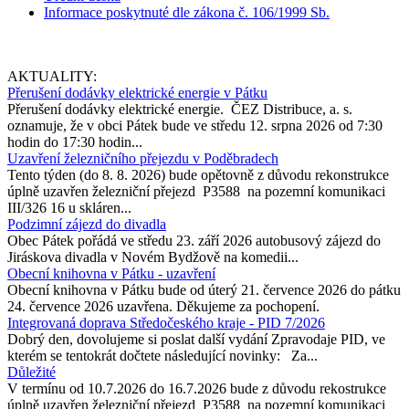
Informace poskytnuté dle zákona č. 106/1999 Sb.
AKTUALITY:
Přerušení dodávky elektrické energie v Pátku
Přerušení dodávky elektrické energie. ČEZ Distribuce, a. s.
oznamuje, že v obci Pátek bude ve středu 12. srpna 2026 od 7:30
hodin do 17:30 hodin...
Uzavření železničního přejezdu v Poděbradech
Tento týden (do 8. 8. 2026) bude opětovně z důvodu rekonstrukce
úplně uzavřen železniční přejezd P3588 na pozemní komunikaci
III/326 16 u skláren...
Podzimní zájezd do divadla
Obec Pátek pořádá ve středu 23. září 2026 autobusový zájezd do
Jiráskova divadla v Novém Bydžově na komedii...
Obecní knihovna v Pátku - uzavření
Obecní knihovna v Pátku bude od úterý 21. července 2026 do pátku
24. července 2026 uzavřena. Děkujeme za pochopení.
Integrovaná doprava Středočeského kraje - PID 7/2026
Dobrý den, dovolujeme si poslat další vydání Zpravodaje PID, ve
kterém se tentokrát dočtete následující novinky: Za...
Důležité
V termínu od 10.7.2026 do 16.7.2026 bude z důvodu rekostrukce
úplně uzavřen železniční přejezd P3588 na pozemní komunikaci