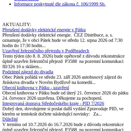
Informace poskytnuté dle zákona č. 106/1999 Sb.
AKTUALITY:
Přerušení dodávky elektrické energie v Pátku
Přerušení dodávky elektrické energie. ČEZ Distribuce, a. s.
oznamuje, že v obci Pátek bude ve středu 12. srpna 2026 od 7:30
hodin do 17:30 hodin...
Uzavření železničního přejezdu v Poděbradech
Tento týden (do 8. 8. 2026) bude opětovně z důvodu rekonstrukce
úplně uzavřen železniční přejezd P3588 na pozemní komunikaci
III/326 16 u skláren...
Podzimní zájezd do divadla
Obec Pátek pořádá ve středu 23. září 2026 autobusový zájezd do
Jiráskova divadla v Novém Bydžově na komedii...
Obecní knihovna v Pátku - uzavření
Obecní knihovna v Pátku bude od úterý 21. července 2026 do pátku
24. července 2026 uzavřena. Děkujeme za pochopení.
Integrovaná doprava Středočeského kraje - PID 7/2026
Dobrý den, dovolujeme si poslat další vydání Zpravodaje PID, ve
kterém se tentokrát dočtete následující novinky: Za...
Důležité
V termínu od 10.7.2026 do 16.7.2026 bude z důvodu rekostrukce
úplně uzavřen železniční přejezd P3588 na pozemní komunikaci