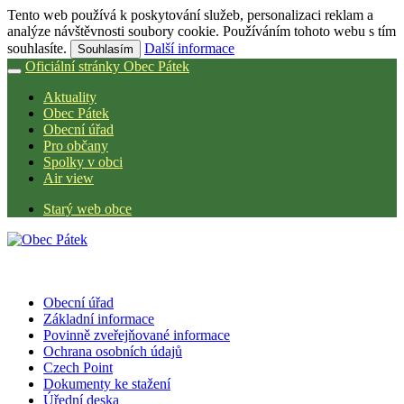
Tento web používá k poskytování služeb, personalizaci reklam a
analýze návštěvnosti soubory cookie. Používáním tohoto webu s tím
souhlasíte.
Další informace
Souhlasím
Oficiální stránky Obec Pátek
Aktuality
Obec Pátek
Obecní úřad
Pro občany
Spolky v obci
Air view
Starý web obce
Obecní úřad
Základní informace
Povinně zveřejňované informace
Ochrana osobních údajů
Czech Point
Dokumenty ke stažení
Úřední deska