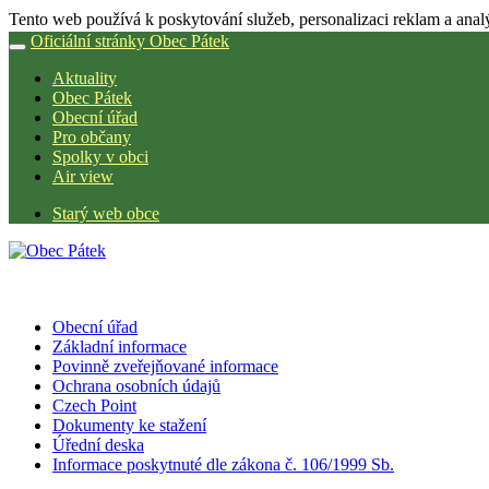
Tento web používá k poskytování služeb, personalizaci reklam a anal
Oficiální stránky Obec Pátek
Aktuality
Obec Pátek
Obecní úřad
Pro občany
Spolky v obci
Air view
Starý web obce
Obecní úřad
Základní informace
Povinně zveřejňované informace
Ochrana osobních údajů
Czech Point
Dokumenty ke stažení
Úřední deska
Informace poskytnuté dle zákona č. 106/1999 Sb.