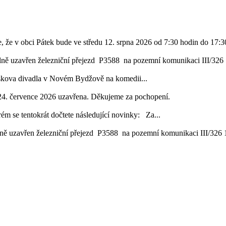
, že v obci Pátek bude ve středu 12. srpna 2026 od 7:30 hodin do 17:30
lně uzavřen železniční přejezd P3588 na pozemní komunikaci III/326 1
áskova divadla v Novém Bydžově na komedii...
24. července 2026 uzavřena. Děkujeme za pochopení.
ém se tentokrát dočtete následující novinky: Za...
ě uzavřen železniční přejezd P3588 na pozemní komunikaci III/326 16