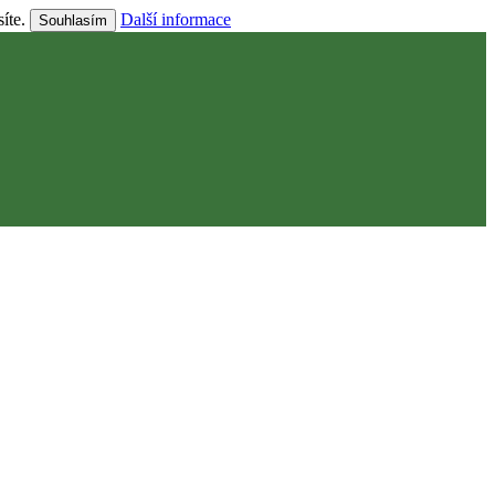
síte.
Další informace
Souhlasím