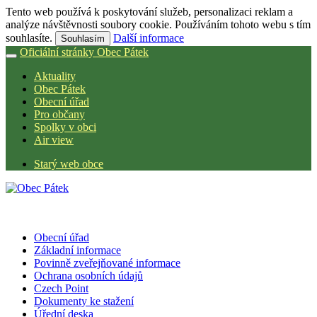
Tento web používá k poskytování služeb, personalizaci reklam a
analýze návštěvnosti soubory cookie. Používáním tohoto webu s tím
souhlasíte.
Další informace
Souhlasím
Oficiální stránky Obec Pátek
Aktuality
Obec Pátek
Obecní úřad
Pro občany
Spolky v obci
Air view
Starý web obce
Obecní úřad
Základní informace
Povinně zveřejňované informace
Ochrana osobních údajů
Czech Point
Dokumenty ke stažení
Úřední deska