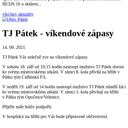
III/326 16 u skláren...
všechny aktuality
TJ Pátek - víkendové zápasy
14. 09. 2021
TJ Pátek Vás srdečně zve na víkendové zápasy.
V sobotu 18. září od 10,15 hodin nastoupí mužstvo TJ Pátek dorost
ke svému mistrovskému utkání. V rámci 8. kola přivítá na hřišti v
Pátku tým Cidlinská FA.
V neděli 19. září od 14 hodin nastoupí mužstvo TJ Pátek mladší žáci
ke svému mistrovskému utkání. V rámci 3. kola přivítají na hřišti
v Pátku tým Opočnice/Velenice.
Přijďte naše hráče podpořit.
V hospůdce na hřišti pro Vás bude připravené občerstvení.