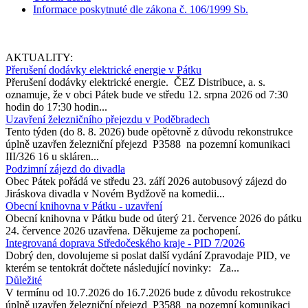
Informace poskytnuté dle zákona č. 106/1999 Sb.
AKTUALITY:
Přerušení dodávky elektrické energie v Pátku
Přerušení dodávky elektrické energie. ČEZ Distribuce, a. s.
oznamuje, že v obci Pátek bude ve středu 12. srpna 2026 od 7:30
hodin do 17:30 hodin...
Uzavření železničního přejezdu v Poděbradech
Tento týden (do 8. 8. 2026) bude opětovně z důvodu rekonstrukce
úplně uzavřen železniční přejezd P3588 na pozemní komunikaci
III/326 16 u skláren...
Podzimní zájezd do divadla
Obec Pátek pořádá ve středu 23. září 2026 autobusový zájezd do
Jiráskova divadla v Novém Bydžově na komedii...
Obecní knihovna v Pátku - uzavření
Obecní knihovna v Pátku bude od úterý 21. července 2026 do pátku
24. července 2026 uzavřena. Děkujeme za pochopení.
Integrovaná doprava Středočeského kraje - PID 7/2026
Dobrý den, dovolujeme si poslat další vydání Zpravodaje PID, ve
kterém se tentokrát dočtete následující novinky: Za...
Důležité
V termínu od 10.7.2026 do 16.7.2026 bude z důvodu rekostrukce
úplně uzavřen železniční přejezd P3588 na pozemní komunikaci