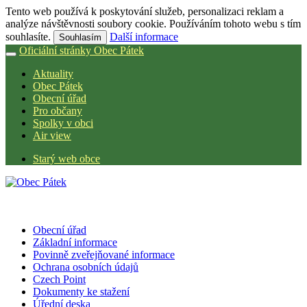
Tento web používá k poskytování služeb, personalizaci reklam a
analýze návštěvnosti soubory cookie. Používáním tohoto webu s tím
souhlasíte.
Další informace
Souhlasím
Oficiální stránky Obec Pátek
Aktuality
Obec Pátek
Obecní úřad
Pro občany
Spolky v obci
Air view
Starý web obce
Obecní úřad
Základní informace
Povinně zveřejňované informace
Ochrana osobních údajů
Czech Point
Dokumenty ke stažení
Úřední deska