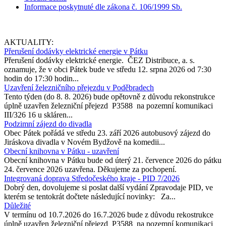
Informace poskytnuté dle zákona č. 106/1999 Sb.
AKTUALITY:
Přerušení dodávky elektrické energie v Pátku
Přerušení dodávky elektrické energie. ČEZ Distribuce, a. s.
oznamuje, že v obci Pátek bude ve středu 12. srpna 2026 od 7:30
hodin do 17:30 hodin...
Uzavření železničního přejezdu v Poděbradech
Tento týden (do 8. 8. 2026) bude opětovně z důvodu rekonstrukce
úplně uzavřen železniční přejezd P3588 na pozemní komunikaci
III/326 16 u skláren...
Podzimní zájezd do divadla
Obec Pátek pořádá ve středu 23. září 2026 autobusový zájezd do
Jiráskova divadla v Novém Bydžově na komedii...
Obecní knihovna v Pátku - uzavření
Obecní knihovna v Pátku bude od úterý 21. července 2026 do pátku
24. července 2026 uzavřena. Děkujeme za pochopení.
Integrovaná doprava Středočeského kraje - PID 7/2026
Dobrý den, dovolujeme si poslat další vydání Zpravodaje PID, ve
kterém se tentokrát dočtete následující novinky: Za...
Důležité
V termínu od 10.7.2026 do 16.7.2026 bude z důvodu rekostrukce
úplně uzavřen železniční přejezd P3588 na pozemní komunikaci