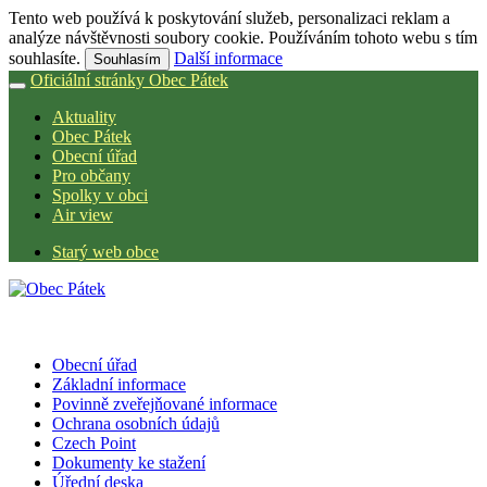
Tento web používá k poskytování služeb, personalizaci reklam a
analýze návštěvnosti soubory cookie. Používáním tohoto webu s tím
souhlasíte.
Další informace
Souhlasím
Oficiální stránky Obec Pátek
Aktuality
Obec Pátek
Obecní úřad
Pro občany
Spolky v obci
Air view
Starý web obce
Obecní úřad
Základní informace
Povinně zveřejňované informace
Ochrana osobních údajů
Czech Point
Dokumenty ke stažení
Úřední deska