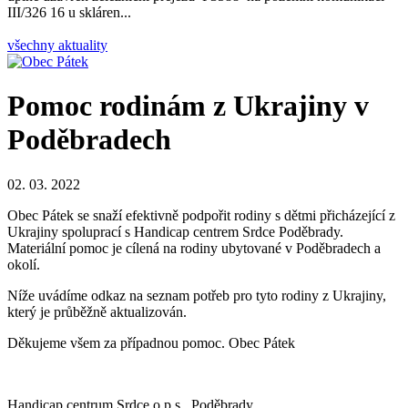
III/326 16 u skláren...
všechny aktuality
Pomoc rodinám z Ukrajiny v
Poděbradech
02. 03. 2022
Obec Pátek se snaží efektivně podpořit rodiny s dětmi přicházející z
Ukrajiny spoluprací s Handicap centrem Srdce Poděbrady.
Materiální pomoc je cílená na rodiny ubytované v Poděbradech a
okolí.
Níže uvádíme odkaz na seznam potřeb pro tyto rodiny z Ukrajiny,
který je průběžně aktualizován.
Děkujeme všem za případnou pomoc. Obec Pátek
Handicap centrum Srdce o.p.s., Poděbrady