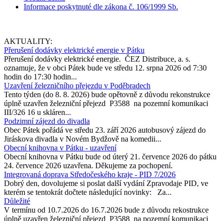
Informace poskytnuté dle zákona č. 106/1999 Sb.
AKTUALITY:
Přerušení dodávky elektrické energie v Pátku
Přerušení dodávky elektrické energie. ČEZ Distribuce, a. s.
oznamuje, že v obci Pátek bude ve středu 12. srpna 2026 od 7:30
hodin do 17:30 hodin...
Uzavření železničního přejezdu v Poděbradech
Tento týden (do 8. 8. 2026) bude opětovně z důvodu rekonstrukce
úplně uzavřen železniční přejezd P3588 na pozemní komunikaci
III/326 16 u skláren...
Podzimní zájezd do divadla
Obec Pátek pořádá ve středu 23. září 2026 autobusový zájezd do
Jiráskova divadla v Novém Bydžově na komedii...
Obecní knihovna v Pátku - uzavření
Obecní knihovna v Pátku bude od úterý 21. července 2026 do pátku
24. července 2026 uzavřena. Děkujeme za pochopení.
Integrovaná doprava Středočeského kraje - PID 7/2026
Dobrý den, dovolujeme si poslat další vydání Zpravodaje PID, ve
kterém se tentokrát dočtete následující novinky: Za...
Důležité
V termínu od 10.7.2026 do 16.7.2026 bude z důvodu rekostrukce
úplně uzavřen železniční přejezd P3588 na pozemní komunikaci