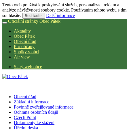
Tento web používá k poskytování služeb, personalizaci reklam a
analýze návštěvnosti soubory cookie. Používáním tohoto webu s tím
souhlasíte.
Další informace
Souhlasím
Oficiální stránky Obec Pátek
Aktuality
Obec Pátek
Obecní úřad
Pro občany
Spolky v obci
Air view
Starý web obce
Obecní úřad
Základní informace
Povinně zveřejňované informace
Ochrana osobních údajů
Czech Point
Dokumenty ke stažení
Úřední deska