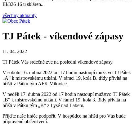
III/326 16 u skláren...
všechny aktuality
TJ Pátek - víkendové zápasy
11. 04. 2022
TJ Pátek Vás srdečně zve na poslední víkendové zápasy.
V sobotu 16. dubna 2022 od 17 hodin nastoupí mužstvo TJ Pátek
„A“ k mistrovskému utkání. V rámci 19. kola B. třídy přivítá na
hřišti v Pátku tým AFK Milovice.
V neděli 17. dubna 2022 od 17 hodin nastoupí mužstvo TJ Pátek
„B“ k mistrovskému utkání. V rámci 19. kola 3. třídy přivítá na
hřišti v Pátku tým „B“ z Lysé nad Labem.
Přijďte naše hráče podpořit. V hospůdce na hřišti pro Vás bude
připravené občerstvení.