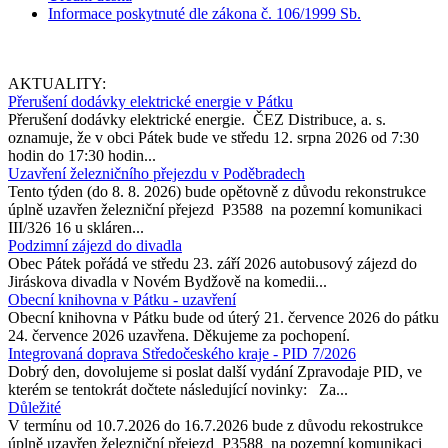
Informace poskytnuté dle zákona č. 106/1999 Sb.
AKTUALITY:
Přerušení dodávky elektrické energie v Pátku
Přerušení dodávky elektrické energie. ČEZ Distribuce, a. s.
oznamuje, že v obci Pátek bude ve středu 12. srpna 2026 od 7:30
hodin do 17:30 hodin...
Uzavření železničního přejezdu v Poděbradech
Tento týden (do 8. 8. 2026) bude opětovně z důvodu rekonstrukce
úplně uzavřen železniční přejezd P3588 na pozemní komunikaci
III/326 16 u skláren...
Podzimní zájezd do divadla
Obec Pátek pořádá ve středu 23. září 2026 autobusový zájezd do
Jiráskova divadla v Novém Bydžově na komedii...
Obecní knihovna v Pátku - uzavření
Obecní knihovna v Pátku bude od úterý 21. července 2026 do pátku
24. července 2026 uzavřena. Děkujeme za pochopení.
Integrovaná doprava Středočeského kraje - PID 7/2026
Dobrý den, dovolujeme si poslat další vydání Zpravodaje PID, ve
kterém se tentokrát dočtete následující novinky: Za...
Důležité
V termínu od 10.7.2026 do 16.7.2026 bude z důvodu rekostrukce
úplně uzavřen železniční přejezd P3588 na pozemní komunikaci