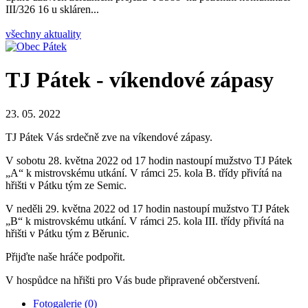
III/326 16 u skláren...
všechny aktuality
TJ Pátek - víkendové zápasy
23. 05. 2022
TJ Pátek Vás srdečně zve na víkendové zápasy.
V sobotu 28. května 2022 od 17 hodin nastoupí mužstvo TJ Pátek
„A“ k mistrovskému utkání. V rámci 25. kola B. třídy přivítá na
hřišti v Pátku tým ze Semic.
V neděli 29. května 2022 od 17 hodin nastoupí mužstvo TJ Pátek
„B“ k mistrovskému utkání. V rámci 25. kola III. třídy přivítá na
hřišti v Pátku tým z Běrunic.
Přijďte naše hráče podpořit.
V hospůdce na hřišti pro Vás bude připravené občerstvení.
Fotogalerie (0)