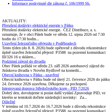
Informace poskytnuté dle zákona č. 106/1999 Sb.
AKTUALITY:
Přerušení dodávky elektrické energie v Pátku
Přerušení dodávky elektrické energie. ČEZ Distribuce, a. s.
oznamuje, že v obci Pátek bude ve středu 12. srpna 2026 od 7:30
hodin do 17:30 hodin...
Uzavření železničního přejezdu v Poděbradech
Tento týden (do 8. 8. 2026) bude opětovně z důvodu rekonstrukce
úplně uzavřen železniční přejezd P3588 na pozemní komunikaci
III/326 16 u skláren...
Podzimní zájezd do divadla
Obec Pátek pořádá ve středu 23. září 2026 autobusový zájezd do
Jiráskova divadla v Novém Bydžově na komedii...
Obecní knihovna v Pátku - uzavření
Obecní knihovna v Pátku bude od úterý 21. července 2026 do pátku
24. července 2026 uzavřena. Děkujeme za pochopení.
Integrovaná doprava Středočeského kraje - PID 7/2026
Dobrý den, dovolujeme si poslat další vydání Zpravodaje PID, ve
kterém se tentokrát dočtete následující novinky: Za...
Důležité
V termínu od 10.7.2026 do 16.7.2026 bude z důvodu rekostrukce
úplně uzavřen železniční přejezd P3588 na pozemní komunikaci