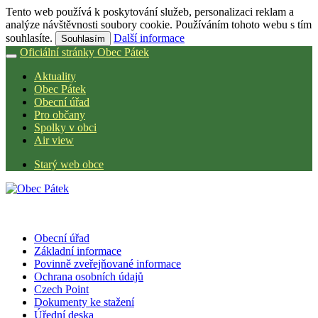
Tento web používá k poskytování služeb, personalizaci reklam a
analýze návštěvnosti soubory cookie. Používáním tohoto webu s tím
souhlasíte.
Další informace
Souhlasím
Oficiální stránky Obec Pátek
Aktuality
Obec Pátek
Obecní úřad
Pro občany
Spolky v obci
Air view
Starý web obce
Obecní úřad
Základní informace
Povinně zveřejňované informace
Ochrana osobních údajů
Czech Point
Dokumenty ke stažení
Úřední deska