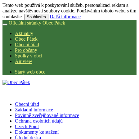
Tento web používá k poskytování služeb, personalizaci reklam a
analýze návštěvnosti soubory cookie. Používáním tohoto webu s tím
souhlasíte.
Další informace
Souhlasím
Oficiální stránky Obec Pátek
Aktuality
Obec Pátek
Obecní úřad
Pro občany
Spolky v obci
Air view
Starý web obce
Obecní úřad
Základní informace
Povinně zveřejňované informace
Ochrana osobních údajů
Czech Point
Dokumenty ke stažení
Úřední deska