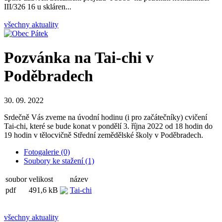
III/326 16 u skláren...
všechny aktuality
Pozvánka na Tai-chi v
Poděbradech
30. 09. 2022
Srdečně Vás zveme na úvodní hodinu (i pro začátečníky) cvičení
Tai-chi, které se bude konat v pondělí 3. října 2022 od 18 hodin do
19 hodin v tělocvičně Střední zemědělské školy v Poděbradech.
Fotogalerie (0)
Soubory ke stažení (1)
soubor
velikost
název
pdf
491,6 kB
Tai-chi
všechny aktuality