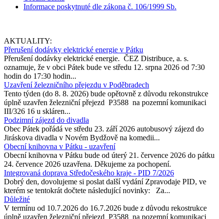
Informace poskytnuté dle zákona č. 106/1999 Sb.
AKTUALITY:
Přerušení dodávky elektrické energie v Pátku
Přerušení dodávky elektrické energie. ČEZ Distribuce, a. s.
oznamuje, že v obci Pátek bude ve středu 12. srpna 2026 od 7:30
hodin do 17:30 hodin...
Uzavření železničního přejezdu v Poděbradech
Tento týden (do 8. 8. 2026) bude opětovně z důvodu rekonstrukce
úplně uzavřen železniční přejezd P3588 na pozemní komunikaci
III/326 16 u skláren...
Podzimní zájezd do divadla
Obec Pátek pořádá ve středu 23. září 2026 autobusový zájezd do
Jiráskova divadla v Novém Bydžově na komedii...
Obecní knihovna v Pátku - uzavření
Obecní knihovna v Pátku bude od úterý 21. července 2026 do pátku
24. července 2026 uzavřena. Děkujeme za pochopení.
Integrovaná doprava Středočeského kraje - PID 7/2026
Dobrý den, dovolujeme si poslat další vydání Zpravodaje PID, ve
kterém se tentokrát dočtete následující novinky: Za...
Důležité
V termínu od 10.7.2026 do 16.7.2026 bude z důvodu rekostrukce
úplně uzavřen železniční přejezd P3588 na pozemní komunikaci