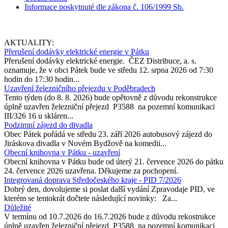
Informace poskytnuté dle zákona č. 106/1999 Sb.
AKTUALITY:
Přerušení dodávky elektrické energie v Pátku
Přerušení dodávky elektrické energie. ČEZ Distribuce, a. s.
oznamuje, že v obci Pátek bude ve středu 12. srpna 2026 od 7:30
hodin do 17:30 hodin...
Uzavření železničního přejezdu v Poděbradech
Tento týden (do 8. 8. 2026) bude opětovně z důvodu rekonstrukce
úplně uzavřen železniční přejezd P3588 na pozemní komunikaci
III/326 16 u skláren...
Podzimní zájezd do divadla
Obec Pátek pořádá ve středu 23. září 2026 autobusový zájezd do
Jiráskova divadla v Novém Bydžově na komedii...
Obecní knihovna v Pátku - uzavření
Obecní knihovna v Pátku bude od úterý 21. července 2026 do pátku
24. července 2026 uzavřena. Děkujeme za pochopení.
Integrovaná doprava Středočeského kraje - PID 7/2026
Dobrý den, dovolujeme si poslat další vydání Zpravodaje PID, ve
kterém se tentokrát dočtete následující novinky: Za...
Důležité
V termínu od 10.7.2026 do 16.7.2026 bude z důvodu rekostrukce
úplně uzavřen železniční přejezd P3588 na pozemní komunikaci