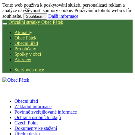
Tento web používá k poskytování služeb, personalizaci reklam a
analýze návštěvnosti soubory cookie. Používáním tohoto webu s tím
souhlasíte.
Další informace
Souhlasím
Oficiální stránky Obec Pátek
Aktuality
Obec Pátek
Obecní úřad
Pro občany
Spolky v obci
Air view
Starý web obce
Obecní úřad
Základní informace
Povinně zveřejňované informace
Ochrana osobních údajů
Czech Point
Dokumenty ke stažení
Úřední deska