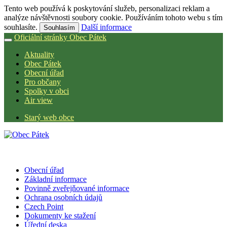
Tento web používá k poskytování služeb, personalizaci reklam a
analýze návštěvnosti soubory cookie. Používáním tohoto webu s tím
souhlasíte.
Další informace
Souhlasím
Oficiální stránky Obec Pátek
Aktuality
Obec Pátek
Obecní úřad
Pro občany
Spolky v obci
Air view
Starý web obce
Obecní úřad
Základní informace
Povinně zveřejňované informace
Ochrana osobních údajů
Czech Point
Dokumenty ke stažení
Úřední deska