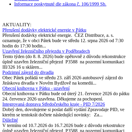
Informace poskytnuté dle zákona č. 106/1999 Sb.
AKTUALITY:
Přerušení dodávky elektrické energie v Pátku
Přerušení dodávky elektrické energie. ČEZ Distribuce, a. s.
oznamuje, že v obci Pátek bude ve středu 12. srpna 2026 od 7:30
hodin do 17:30 hodin...
Uzavření železničního přejezdu v Poděbradech
Tento týden (do 8. 8. 2026) bude opětovně z důvodu rekonstrukce
úplně uzavřen železniční přejezd P3588 na pozemní komunikaci
III/326 16 u skláren...
Podzimní zájezd do divadla
Obec Pátek pořádá ve středu 23. září 2026 autobusový zájezd do
Jiráskova divadla v Novém Bydžově na komedii...
Obecní knihovna v Pátku - uzavření
Obecní knihovna v Pátku bude od úterý 21. července 2026 do pátku
24. července 2026 uzavřena. Děkujeme za pochopení.
Integrovaná doprava Středočeského kraje - PID 7/2026
Dobrý den, dovolujeme si poslat další vydání Zpravodaje PID, ve
kterém se tentokrát dočtete následující novinky: Za...
Důležité
V termínu od 10.7.2026 do 16.7.2026 bude z důvodu rekostrukce
úplně uzavřen železniční přejezd P3588 na pozemní komunikaci