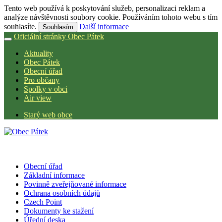
Tento web používá k poskytování služeb, personalizaci reklam a
analýze návštěvnosti soubory cookie. Používáním tohoto webu s tím
souhlasíte.
Další informace
Souhlasím
Oficiální stránky Obec Pátek
Aktuality
Obec Pátek
Obecní úřad
Pro občany
Spolky v obci
Air view
Starý web obce
Obecní úřad
Základní informace
Povinně zveřejňované informace
Ochrana osobních údajů
Czech Point
Dokumenty ke stažení
Úřední deska