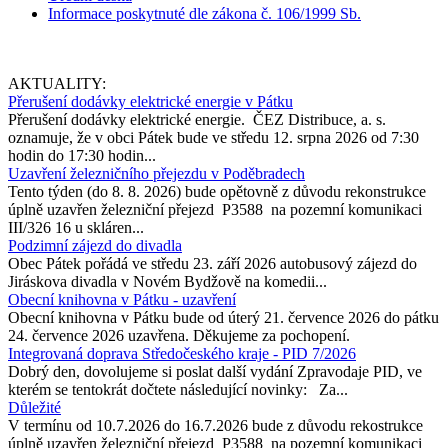
Informace poskytnuté dle zákona č. 106/1999 Sb.
AKTUALITY:
Přerušení dodávky elektrické energie v Pátku
Přerušení dodávky elektrické energie. ČEZ Distribuce, a. s.
oznamuje, že v obci Pátek bude ve středu 12. srpna 2026 od 7:30
hodin do 17:30 hodin...
Uzavření železničního přejezdu v Poděbradech
Tento týden (do 8. 8. 2026) bude opětovně z důvodu rekonstrukce
úplně uzavřen železniční přejezd P3588 na pozemní komunikaci
III/326 16 u skláren...
Podzimní zájezd do divadla
Obec Pátek pořádá ve středu 23. září 2026 autobusový zájezd do
Jiráskova divadla v Novém Bydžově na komedii...
Obecní knihovna v Pátku - uzavření
Obecní knihovna v Pátku bude od úterý 21. července 2026 do pátku
24. července 2026 uzavřena. Děkujeme za pochopení.
Integrovaná doprava Středočeského kraje - PID 7/2026
Dobrý den, dovolujeme si poslat další vydání Zpravodaje PID, ve
kterém se tentokrát dočtete následující novinky: Za...
Důležité
V termínu od 10.7.2026 do 16.7.2026 bude z důvodu rekostrukce
úplně uzavřen železniční přejezd P3588 na pozemní komunikaci