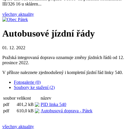
III/326 16 u skláren...
všechny aktuality
Autobusové jízdní řády
01. 12. 2022
Pražská integrovaná doprava oznamuje změny jízdních řádů od 12.
prosince 2022.
V příloze naleznete zjednodušený i kompletní jízdní řád linky 540.
Fotogalerie (0)
Soubory ke stažení (2)
soubor
velikost
název
pdf
401,2 kB
PID linka 540
pdf
610,0 kB
Autobusová doprava - Pátek
všechny aktuality