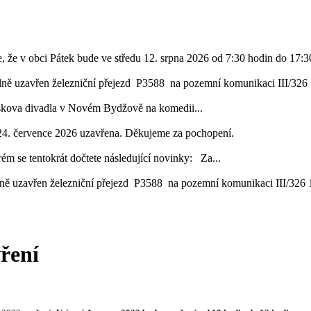
, že v obci Pátek bude ve středu 12. srpna 2026 od 7:30 hodin do 17:30
lně uzavřen železniční přejezd P3588 na pozemní komunikaci III/326 1
áskova divadla v Novém Bydžově na komedii...
24. července 2026 uzavřena. Děkujeme za pochopení.
ém se tentokrát dočtete následující novinky: Za...
ě uzavřen železniční přejezd P3588 na pozemní komunikaci III/326 16
ření