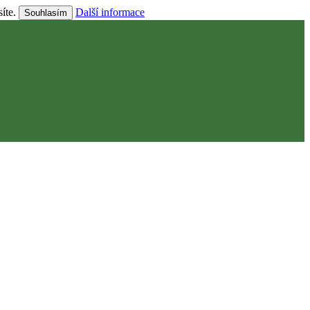
síte.
Další informace
Souhlasím