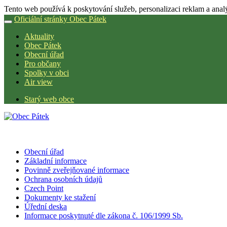
Tento web používá k poskytování služeb, personalizaci reklam a anal
Oficiální stránky Obec Pátek
Aktuality
Obec Pátek
Obecní úřad
Pro občany
Spolky v obci
Air view
Starý web obce
Obecní úřad
Základní informace
Povinně zveřejňované informace
Ochrana osobních údajů
Czech Point
Dokumenty ke stažení
Úřední deska
Informace poskytnuté dle zákona č. 106/1999 Sb.