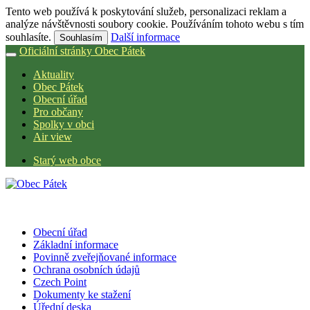
Tento web používá k poskytování služeb, personalizaci reklam a
analýze návštěvnosti soubory cookie. Používáním tohoto webu s tím
souhlasíte.
Další informace
Souhlasím
Oficiální stránky Obec Pátek
Aktuality
Obec Pátek
Obecní úřad
Pro občany
Spolky v obci
Air view
Starý web obce
Obecní úřad
Základní informace
Povinně zveřejňované informace
Ochrana osobních údajů
Czech Point
Dokumenty ke stažení
Úřední deska