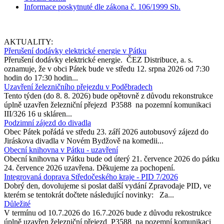
Informace poskytnuté dle zákona č. 106/1999 Sb.
AKTUALITY:
Přerušení dodávky elektrické energie v Pátku
Přerušení dodávky elektrické energie. ČEZ Distribuce, a. s.
oznamuje, že v obci Pátek bude ve středu 12. srpna 2026 od 7:30
hodin do 17:30 hodin...
Uzavření železničního přejezdu v Poděbradech
Tento týden (do 8. 8. 2026) bude opětovně z důvodu rekonstrukce
úplně uzavřen železniční přejezd P3588 na pozemní komunikaci
III/326 16 u skláren...
Podzimní zájezd do divadla
Obec Pátek pořádá ve středu 23. září 2026 autobusový zájezd do
Jiráskova divadla v Novém Bydžově na komedii...
Obecní knihovna v Pátku - uzavření
Obecní knihovna v Pátku bude od úterý 21. července 2026 do pátku
24. července 2026 uzavřena. Děkujeme za pochopení.
Integrovaná doprava Středočeského kraje - PID 7/2026
Dobrý den, dovolujeme si poslat další vydání Zpravodaje PID, ve
kterém se tentokrát dočtete následující novinky: Za...
Důležité
V termínu od 10.7.2026 do 16.7.2026 bude z důvodu rekostrukce
úplně uzavřen železniční přejezd P3588 na pozemní komunikaci