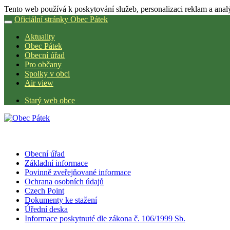
Tento web používá k poskytování služeb, personalizaci reklam a anal
Oficiální stránky Obec Pátek
Aktuality
Obec Pátek
Obecní úřad
Pro občany
Spolky v obci
Air view
Starý web obce
Obecní úřad
Základní informace
Povinně zveřejňované informace
Ochrana osobních údajů
Czech Point
Dokumenty ke stažení
Úřední deska
Informace poskytnuté dle zákona č. 106/1999 Sb.