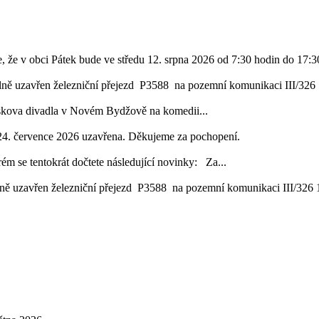
, že v obci Pátek bude ve středu 12. srpna 2026 od 7:30 hodin do 17:30
lně uzavřen železniční přejezd P3588 na pozemní komunikaci III/326 1
áskova divadla v Novém Bydžově na komedii...
24. července 2026 uzavřena. Děkujeme za pochopení.
ém se tentokrát dočtete následující novinky: Za...
ě uzavřen železniční přejezd P3588 na pozemní komunikaci III/326 16