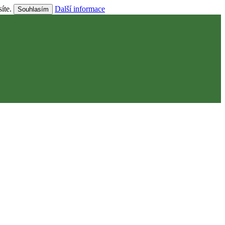
síte.
Další informace
Souhlasím