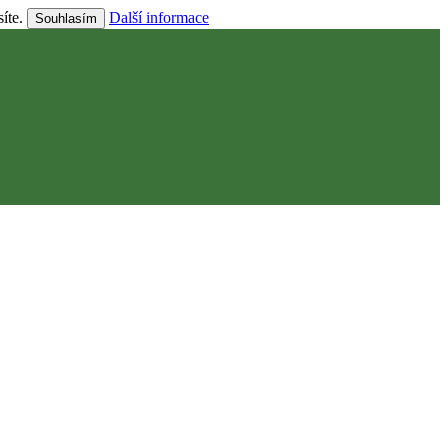
síte.
Další informace
Souhlasím