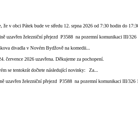
, že v obci Pátek bude ve středu 12. srpna 2026 od 7:30 hodin do 17:30
lně uzavřen železniční přejezd P3588 na pozemní komunikaci III/326 1
áskova divadla v Novém Bydžově na komedii...
24. července 2026 uzavřena. Děkujeme za pochopení.
ém se tentokrát dočtete následující novinky: Za...
ě uzavřen železniční přejezd P3588 na pozemní komunikaci III/326 16