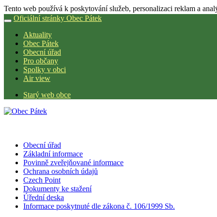
Tento web používá k poskytování služeb, personalizaci reklam a anal
Oficiální stránky Obec Pátek
Aktuality
Obec Pátek
Obecní úřad
Pro občany
Spolky v obci
Air view
Starý web obce
Obecní úřad
Základní informace
Povinně zveřejňované informace
Ochrana osobních údajů
Czech Point
Dokumenty ke stažení
Úřední deska
Informace poskytnuté dle zákona č. 106/1999 Sb.