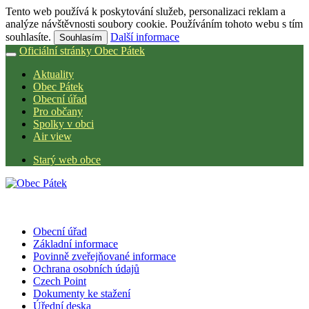
Tento web používá k poskytování služeb, personalizaci reklam a
analýze návštěvnosti soubory cookie. Používáním tohoto webu s tím
souhlasíte.
Další informace
Souhlasím
Oficiální stránky Obec Pátek
Aktuality
Obec Pátek
Obecní úřad
Pro občany
Spolky v obci
Air view
Starý web obce
Obecní úřad
Základní informace
Povinně zveřejňované informace
Ochrana osobních údajů
Czech Point
Dokumenty ke stažení
Úřední deska