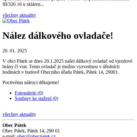
III/326 16 u skláren...
všechny aktuality
Nález dálkového ovladače!
20. 01. 2025
V obci Pátek se dnes 20.1.2025 našel dálkový ovladač od vjezdové
brány či vrat. Tento ovladač je možno vyzvednou v úředních
hodinách v budově Obecního úřadu Pátek, Pátek 14, 29001.
Poctivému nálezci děkujeme!
Fotogalerie (0)
Soubory ke stažení (0)
všechny aktuality
Obec Pátek
Obec Pátek, Pátek 14, 290 01
e-mail:
obec@obecpatek.cz