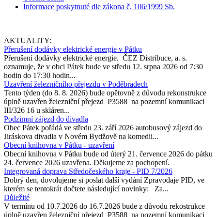
Informace poskytnuté dle zákona č. 106/1999 Sb.
AKTUALITY:
Přerušení dodávky elektrické energie v Pátku
Přerušení dodávky elektrické energie. ČEZ Distribuce, a. s.
oznamuje, že v obci Pátek bude ve středu 12. srpna 2026 od 7:30
hodin do 17:30 hodin...
Uzavření železničního přejezdu v Poděbradech
Tento týden (do 8. 8. 2026) bude opětovně z důvodu rekonstrukce
úplně uzavřen železniční přejezd P3588 na pozemní komunikaci
III/326 16 u skláren...
Podzimní zájezd do divadla
Obec Pátek pořádá ve středu 23. září 2026 autobusový zájezd do
Jiráskova divadla v Novém Bydžově na komedii...
Obecní knihovna v Pátku - uzavření
Obecní knihovna v Pátku bude od úterý 21. července 2026 do pátku
24. července 2026 uzavřena. Děkujeme za pochopení.
Integrovaná doprava Středočeského kraje - PID 7/2026
Dobrý den, dovolujeme si poslat další vydání Zpravodaje PID, ve
kterém se tentokrát dočtete následující novinky: Za...
Důležité
V termínu od 10.7.2026 do 16.7.2026 bude z důvodu rekostrukce
úplně uzavřen železniční přejezd P3588 na pozemní komunikaci