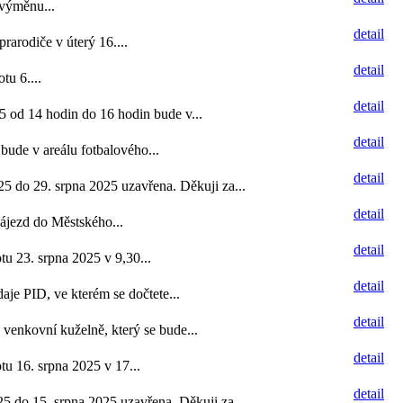
výměnu...
detail
rarodiče v úterý 16....
detail
u 6....
detail
25 od 14 hodin do 16 hodin bude v...
detail
 bude v areálu fotbalového...
detail
5 do 29. srpna 2025 uzavřena. Děkuji za...
detail
ájezd do Městského...
detail
u 23. srpna 2025 v 9,30...
detail
aje PID, ve kterém se dočtete...
detail
 venkovní kuželně, který se bude...
detail
u 16. srpna 2025 v 17...
detail
5 do 15. srpna 2025 uzavřena. Děkuji za...