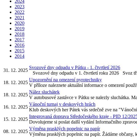
2024
2023
2022
2021
2020
2019
2018
2017
2016
2015
2014
Svozové dny odpadu v Pátku - 1. čtvrtletí 2026
31. 12. 2025
Svozové dny odpadu v 1. čtvrtletí roku 2026 Svoz tř
Upozornění na omezení pyrotechniky
18. 12. 2025
V příloze naleznete aktuální informace o omezení použív
Nález sluchátek
18. 12. 2025
V autobusové zastávce v Pátku se nalezly sluchátka. Maji
Vánoční turnaj v deskových hrách
16. 12. 2025
Klub deskových her Pátek vás srdečně zve na "Vánoční 
Integrovaná doprava Středočeského kraje - PID 12/202
15. 12. 2025
Dovolujeme si poslat další vydání Informačního zpravod
Výměna prasklých popelnic na papír
08. 12. 2025
Výměna prasklých popelnic na papír. Žádáme občany, kte