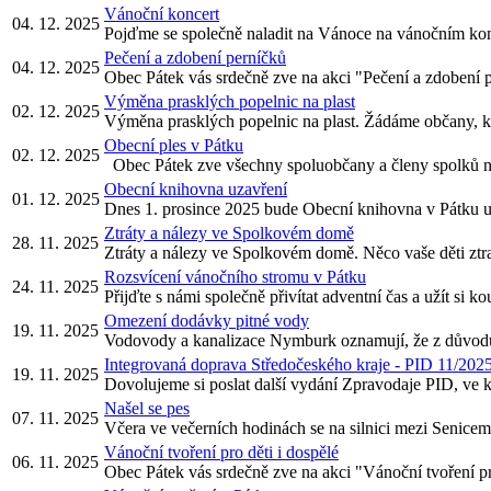
Vánoční koncert
04. 12. 2025
Pojďme se společně naladit na Vánoce na vánočním kon
Pečení a zdobení perníčků
04. 12. 2025
Obec Pátek vás srdečně zve na akci "Pečení a zdobení pe
Výměna prasklých popelnic na plast
02. 12. 2025
Výměna prasklých popelnic na plast. Žádáme občany, kteř
Obecní ples v Pátku
02. 12. 2025
Obec Pátek zve všechny spoluobčany a členy spolků na 
Obecní knihovna uzavření
01. 12. 2025
Dnes 1. prosince 2025 bude Obecní knihovna v Pátku 
Ztráty a nálezy ve Spolkovém domě
28. 11. 2025
Ztráty a nálezy ve Spolkovém domě. Něco vaše děti ztrat
Rozsvícení vánočního stromu v Pátku
24. 11. 2025
Přijďte s námi společně přivítat adventní čas a užít si k
Omezení dodávky pitné vody
19. 11. 2025
Vodovody a kanalizace Nymburk oznamují, že z důvodu h
Integrovaná doprava Středočeského kraje - PID 11/202
19. 11. 2025
Dovolujeme si poslat další vydání Zpravodaje PID, ve k
Našel se pes
07. 11. 2025
Včera ve večerních hodinách se na silnici mezi Senicemi
Vánoční tvoření pro děti i dospělé
06. 11. 2025
Obec Pátek vás srdečně zve na akci "Vánoční tvoření pro 