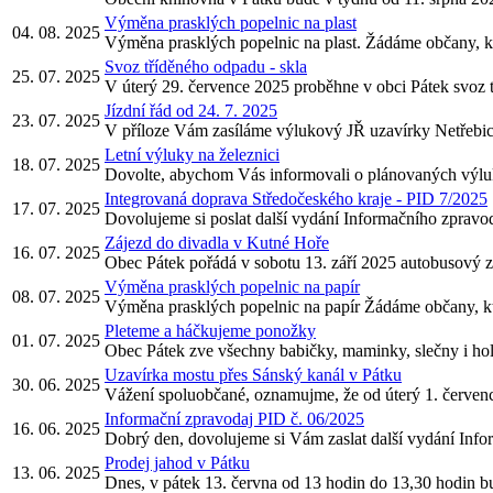
Výměna prasklých popelnic na plast
04. 08. 2025
Výměna prasklých popelnic na plast. Žádáme občany, kteř
Svoz tříděného odpadu - skla
25. 07. 2025
V úterý 29. července 2025 proběhne v obci Pátek svoz 
Jízdní řád od 24. 7. 2025
23. 07. 2025
V příloze Vám zasíláme výlukový JŘ uzavírky Netřebice 
Letní výluky na železnici
18. 07. 2025
Dovolte, abychom Vás informovali o plánovaných výlu
Integrovaná doprava Středočeského kraje - PID 7/2025
17. 07. 2025
Dovolujeme si poslat další vydání Informačního zpravod
Zájezd do divadla v Kutné Hoře
16. 07. 2025
Obec Pátek pořádá v sobotu 13. září 2025 autobusový z
Výměna prasklých popelnic na papír
08. 07. 2025
Výměna prasklých popelnic na papír Žádáme občany, kteř
Pleteme a háčkujeme ponožky
01. 07. 2025
Obec Pátek zve všechny babičky, maminky, slečny i hol
Uzavírka mostu přes Sánský kanál v Pátku
30. 06. 2025
Vážení spoluobčané, oznamujme, že od úterý 1. červenc
Informační zpravodaj PID č. 06/2025
16. 06. 2025
Dobrý den, dovolujeme si Vám zaslat další vydání Info
Prodej jahod v Pátku
13. 06. 2025
Dnes, v pátek 13. června od 13 hodin do 13,30 hodin bu