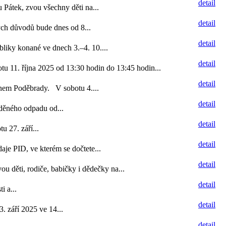
detail
 Pátek, zvou všechny děti na...
detail
ých důvodů bude dnes od 8...
detail
iky konané ve dnech 3.–4. 10....
detail
tu 11. října 2025 od 13:30 hodin do 13:45 hodin...
detail
anem Poděbrady. V sobotu 4....
detail
íděného odpadu od...
detail
 27. září...
detail
aje PID, ve kterém se dočtete...
detail
u děti, rodiče, babičky i dědečky na...
detail
i a...
detail
. září 2025 ve 14...
detail