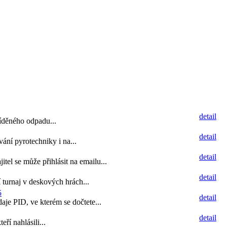
detail
íděného odpadu...
detail
ání pyrotechniky i na...
detail
tel se může přihlásit na emailu...
detail
turnaj v deskových hrách...
5
detail
aje PID, ve kterém se dočtete...
detail
ří nahlásili...