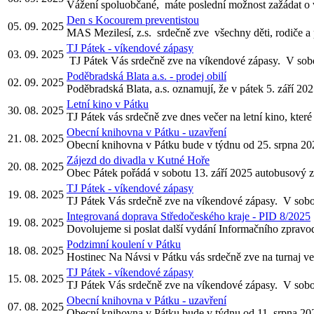
Vážení spoluobčané, máte poslední možnost zažádat o 
Den s Kocourem preventistou
05. 09. 2025
MAS Mezilesí, z.s. srdečně zve všechny děti, rodiče a p
TJ Pátek - víkendové zápasy
03. 09. 2025
TJ Pátek Vás srdečně zve na víkendové zápasy. V sobot
Poděbradská Blata a.s. - prodej obilí
02. 09. 2025
Poděbradská Blata, a.s. oznamují, že v pátek 5. září 20
Letní kino v Pátku
30. 08. 2025
TJ Pátek vás srdečně zve dnes večer na letní kino, které
Obecní knihovna v Pátku - uzavření
21. 08. 2025
Obecní knihovna v Pátku bude v týdnu od 25. srpna 202
Zájezd do divadla v Kutné Hoře
20. 08. 2025
Obec Pátek pořádá v sobotu 13. září 2025 autobusový z
TJ Pátek - víkendové zápasy
19. 08. 2025
TJ Pátek Vás srdečně zve na víkendové zápasy. V sobot
Integrovaná doprava Středočeského kraje - PID 8/2025
19. 08. 2025
Dovolujeme si poslat další vydání Informačního zpravod
Podzimní koulení v Pátku
18. 08. 2025
Hostinec Na Návsi v Pátku vás srdečně zve na turnaj ve
TJ Pátek - víkendové zápasy
15. 08. 2025
TJ Pátek Vás srdečně zve na víkendové zápasy. V sobot
Obecní knihovna v Pátku - uzavření
07. 08. 2025
Obecní knihovna v Pátku bude v týdnu od 11. srpna 202