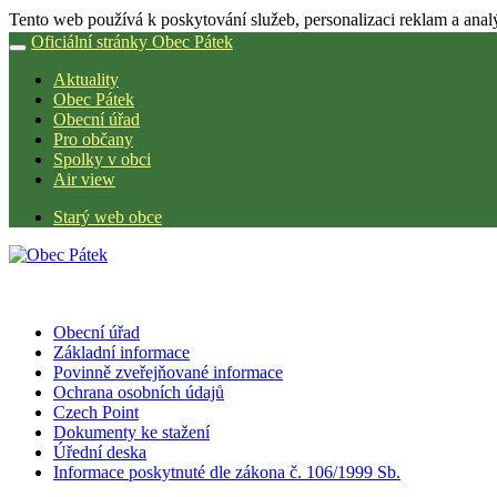
Tento web používá k poskytování služeb, personalizaci reklam a anal
Oficiální stránky Obec Pátek
Aktuality
Obec Pátek
Obecní úřad
Pro občany
Spolky v obci
Air view
Starý web obce
Obecní úřad
Základní informace
Povinně zveřejňované informace
Ochrana osobních údajů
Czech Point
Dokumenty ke stažení
Úřední deska
Informace poskytnuté dle zákona č. 106/1999 Sb.