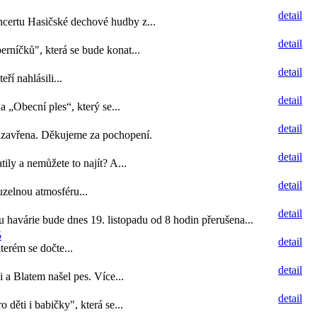
detail
certu Hasičské dechové hudby z...
detail
rníčků", která se bude konat...
detail
í nahlásili...
detail
„Obecní ples“, který se...
detail
uzavřena. Děkujeme za pochopení.
detail
ily a nemůžete to najít? A...
detail
ouzelnou atmosféru...
detail
avárie bude dnes 19. listopadu od 8 hodin přerušena...
5
detail
terém se dočte...
detail
 a Blatem našel pes. Více...
detail
děti i babičky", která se...