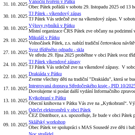
Vánoční tvoření v Pátku
31. 10. 2025
Obec Pátek pořádá v sobotu 29. listopadu 2025 od 13 
TJ Pátek - víkendový zápas
30. 10. 2025
TJ Pátek Vás srdečně zve na víkendový zápas. V sobotu 
Výlovy rybníků v Pátku
30. 10. 2025
Místní organizace ČRS Pátek zve občany na podzimní výl
Mikuláš v Pátku
29. 10. 2025
Volnočásek Pátek, z.s. nabízí tradiční čertovskou návště
Svoz tříděného odpadu - skla
27. 10. 2025
Ve středu 29. října 2025 proběhne v obci Pátek svoz tř
TJ Pátek víkendové zápasy
24. 10. 2025
TJ Pátek Vás srdečně zve na víkendové zápasy. V sobotu
Drakiáda v Pátku
22. 10. 2025
Zveme všechny děti na tradiční "Drakiádu", která se bud
Integrovaná doprava Středočeského kraje - PID 10/202
17. 10. 2025
Dovolujeme si poslat další vydání Informačního zpravod
Kytkobraní v Pátku
13. 10. 2025
Obecní knihovna v Pátku Vás zve na „Kytkobraní“. V
Odečet elektroměrů v obci Pátek
10. 10. 2025
ČEZ Distribuce, a.s. upozorňuje, že bude v obci Pátek p
Sklářský workshop
09. 10. 2025
Obec Pátek ve spolupráci s MAS Sousedé zve děti i babič
Noc strašidel