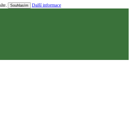
síte.
Další informace
Souhlasím