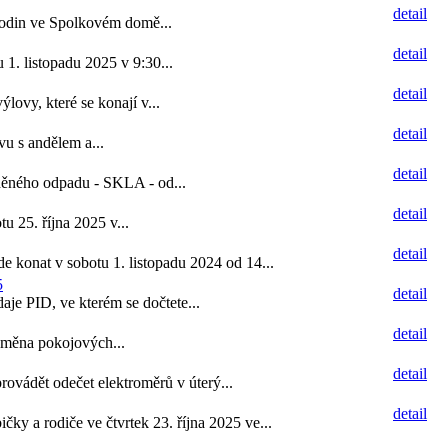
detail
hodin ve Spolkovém domě...
detail
1. listopadu 2025 v 9:30...
detail
ovy, které se konají v...
detail
vu s andělem a...
detail
íděného odpadu - SKLA - od...
detail
 25. října 2025 v...
detail
e konat v sobotu 1. listopadu 2024 od 14...
5
detail
aje PID, ve kterém se dočtete...
detail
ýměna pokojových...
detail
rovádět odečet elektroměrů v úterý...
detail
ky a rodiče ve čtvrtek 23. října 2025 ve...