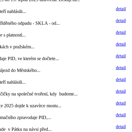
detail
í nahlásili...
detail
tříděného odpadu - SKLA - od...
detail
s platností...
detail
kách v pražském...
detail
aje PID, ve kterém se dočtete...
detail
ájezd do Městského...
detail
í nahlásili...
detail
čičky na společné tvoření, kdy budeme...
detail
e 2025 dojde k uzavírce mostu...
detail
rmačního zpravodaje PID,...
detail
de v Pátku na návsi před...