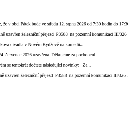
, že v obci Pátek bude ve středu 12. srpna 2026 od 7:30 hodin do 17:30
lně uzavřen železniční přejezd P3588 na pozemní komunikaci III/326 1
áskova divadla v Novém Bydžově na komedii...
24. července 2026 uzavřena. Děkujeme za pochopení.
ém se tentokrát dočtete následující novinky: Za...
ě uzavřen železniční přejezd P3588 na pozemní komunikaci III/326 16