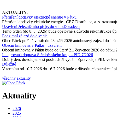
AKTUALITY:
Přerušení dodávky elektrické energie v Pátku
Přerušení dodávky elektrické energie. ČEZ Distribuce, a. s. oznamuje
Uzavření železničního přejezdu v Poděbradech
Tento týden (do 8. 8. 2026) bude opětovně z důvodu rekonstrukce úp
Podzimní zájezd do divadla
Obec Pátek pořádá ve středu 23. září 2026 autobusový zájezd do Jir
Obecní knihovna v Pátku - uzavření
Obecní knihovna v Pátku bude od úterý 21. července 2026 do pátku 
Integrovaná doprava Středočeského kraje - PID 7/2026
Dobrý den, dovolujeme si poslat další vydání Zpravodaje PID, ve kter
Důležité
V termínu od 10.7.2026 do 16.7.2026 bude z důvodu rekostrukce úpln
všechny aktuality
Aktuality
2026
2025