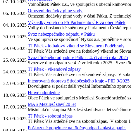
07. 10. 2025
Volnočásek Pátek z.s., ve spolupráci s obecní knihovnou
Omezení dodávky pitné vody
06. 10. 2025
Omezení dodávky pitné vody v části Pátku. Z technick
Výsledky voleb do PS Parlamentu ČR za obec Pátek
04. 10. 2025
Volby do Poslanecké sněmovny Parlamentu České republ
Svoz nebezpečného odpadu v Pátku
30. 09. 2025
Ve spolupráci se společností Nykos a.s. proběhne v sobo
TJ Pátek - fotbalový víkend se Slovanem Poděbrady
29. 09. 2025
TJ Pátek Vás srdečně zve na fotbalový víkend se Slov
Svoz tříděného odpadu v Pátku - 4. čtvrtletí roku 2025
25. 09. 2025
Svozové dny odpadu ve 4. čtvrtletí roku 2025. Svoz tř
TJ Pátek - víkendové zápasy
24. 09. 2025
TJ Pátek Vás srdečně zve na víkendové zápasy. V sobotu
Integrovaná doprava Středočeského kraje - PID 9/2025
22. 09. 2025
Dovolujeme si poslat další vydání Informačního zpravod
Hravé odpoledne
18. 09. 2025
Obec Pátek ve spolupráci s Mezilesí Sousedé srdečně zvo
MAS Mezilesí slaví 20 let
17. 09. 2025
Místní akční skupina Mezilesí slaví dvacet let své činnost
TJ Pátek - sobotní zápas
13. 09. 2025
TJ Pátek Vás srdečně zve na sobotní zápas. V sobotu 13
Poškozené popelnice na tříděný odpad - plast a papír.
08. 09. 2025