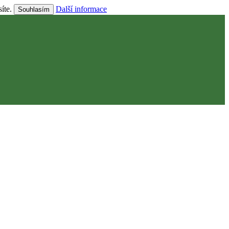
síte.
Další informace
Souhlasím