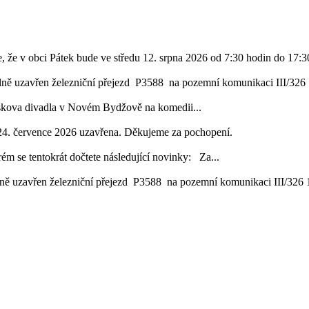
, že v obci Pátek bude ve středu 12. srpna 2026 od 7:30 hodin do 17:30
lně uzavřen železniční přejezd P3588 na pozemní komunikaci III/326 1
áskova divadla v Novém Bydžově na komedii...
24. července 2026 uzavřena. Děkujeme za pochopení.
ém se tentokrát dočtete následující novinky: Za...
ě uzavřen železniční přejezd P3588 na pozemní komunikaci III/326 16