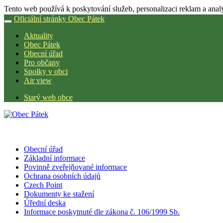
Tento web používá k poskytování služeb, personalizaci reklam a anal
Oficiální stránky Obec Pátek
Aktuality
Obec Pátek
Obecní úřad
Pro občany
Spolky v obci
Air view
Starý web obce
Obecní úřad
Základní informace
Povinně zveřejňované informace
Ochrana osobních údajů
Czech Point
Dokumenty ke stažení
Úřední deska
Informace poskytnuté dle zákona č. 106/1999 Sb.