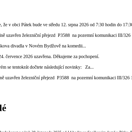
, že v obci Pátek bude ve středu 12. srpna 2026 od 7:30 hodin do 17:30
lně uzavřen železniční přejezd P3588 na pozemní komunikaci III/326 1
áskova divadla v Novém Bydžově na komedii...
24. července 2026 uzavřena. Děkujeme za pochopení.
ém se tentokrát dočtete následující novinky: Za...
ě uzavřen železniční přejezd P3588 na pozemní komunikaci III/326 16
lé