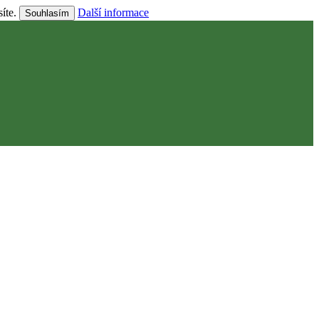
síte.
Další informace
Souhlasím