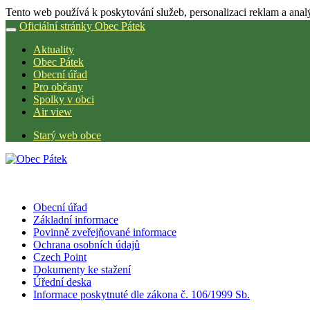
Tento web používá k poskytování služeb, personalizaci reklam a anal
Oficiální stránky Obec Pátek
Aktuality
Obec Pátek
Obecní úřad
Pro občany
Spolky v obci
Air view
Starý web obce
Obecní úřad
Základní informace
Povinně zveřejňované informace
Ochrana osobních údajů
Czech Point
Dokumenty ke stažení
Úřední deska
Informace poskytnuté dle zákona č. 106/1999 Sb.