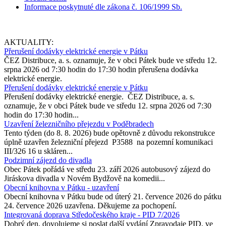
Informace poskytnuté dle zákona č. 106/1999 Sb.
AKTUALITY:
Přerušení dodávky elektrické energie v Pátku
ČEZ Distribuce, a. s. oznamuje, že v obci Pátek bude ve středu 12.
srpna 2026 od 7:30 hodin do 17:30 hodin přerušena dodávka
elektrické energie.
Přerušení dodávky elektrické energie v Pátku
Přerušení dodávky elektrické energie. ČEZ Distribuce, a. s.
oznamuje, že v obci Pátek bude ve středu 12. srpna 2026 od 7:30
hodin do 17:30 hodin...
Uzavření železničního přejezdu v Poděbradech
Tento týden (do 8. 8. 2026) bude opětovně z důvodu rekonstrukce
úplně uzavřen železniční přejezd P3588 na pozemní komunikaci
III/326 16 u skláren...
Podzimní zájezd do divadla
Obec Pátek pořádá ve středu 23. září 2026 autobusový zájezd do
Jiráskova divadla v Novém Bydžově na komedii...
Obecní knihovna v Pátku - uzavření
Obecní knihovna v Pátku bude od úterý 21. července 2026 do pátku
24. července 2026 uzavřena. Děkujeme za pochopení.
Integrovaná doprava Středočeského kraje - PID 7/2026
Dobrý den, dovolujeme si poslat další vydání Zpravodaje PID, ve