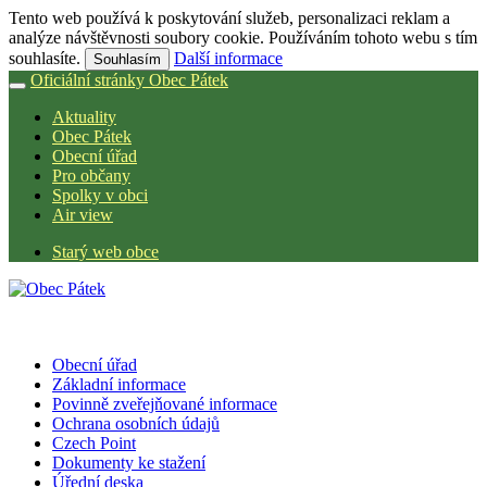
Tento web používá k poskytování služeb, personalizaci reklam a
analýze návštěvnosti soubory cookie. Používáním tohoto webu s tím
souhlasíte.
Další informace
Souhlasím
Oficiální stránky Obec Pátek
Aktuality
Obec Pátek
Obecní úřad
Pro občany
Spolky v obci
Air view
Starý web obce
Obecní úřad
Základní informace
Povinně zveřejňované informace
Ochrana osobních údajů
Czech Point
Dokumenty ke stažení
Úřední deska